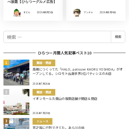
べ放題【ひらつーグルメ広告】
すどん
2026年8月5日
アンドゥ
2026年8月4日
検
検索
索
ひらつー月間人気記事ベスト10
開店・閉店
高槻につくってた「HALO, patissier KAORU YOSHIDA」がオ
ープンしてる。シロモト出身世界3位パティシエのお店
2026年7月26日
開店・閉店
イオンモール久御山の複数店舗が開店＆閉店
2026年7月29日
ニュース
宮之阪に行列できてた。あら川の桃