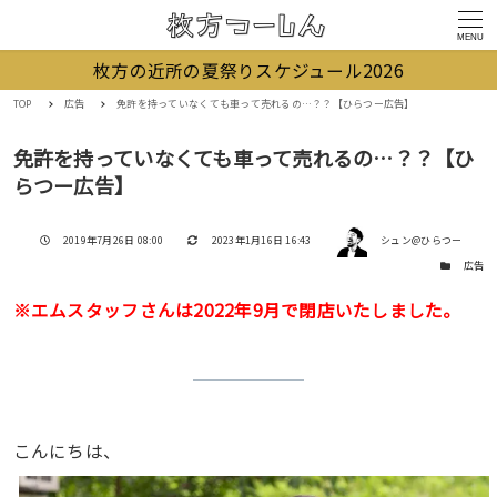
MENU
枚方の近所の夏祭りスケジュール2026
TOP
広告
免許を持っていなくても車って売れるの…？？【ひらつー広告】
免許を持っていなくても車って売れるの…？？【ひ
らつー広告】
著者
投稿日
更新日
2019年7月26日 08:00
2023年1月16日 16:43
シュン@ひらつー
カテゴリー
広告
※エムスタッフさんは2022年9月で閉店いたしました。
こんにちは、