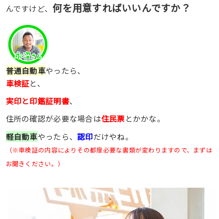
何を用意すればいいんですか？
んですけど、
普通自動車
やったら、
車検証
と、
実印と印鑑証明書
、
住所の確認が必要な場合は
住民票
とかかな。
軽自動車
やったら、
認印
だけやね。
（※車検証の内容によりその都度必要な書類が変わりますので、まずは
お聞きください。）