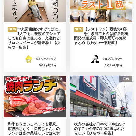
中央図書館のすぐそばに、
【ラストワン】最後の1邸
NEW
NEW
1人でも、複数名でシェア
を引き当てるのは誰？高橋
しても自由に使える、光溢れる
開発の完成済・即入居可のお家
サロンスペースが新登場！【ひ
まとめ【ひらつー不動産】
らつー広告】
ひらつースタッフ
シュン@ひらつー
2026年8月6日
2026年8月6日
グルメ
広告
和牛もうまいしハラミも最高。
枚方の会社が日本で300社だけ
市役所ちかく「焼肉じゅん」の
のすごい企業の1つに選ばれた
ランチはあの美味しいごはん食
らしい【ひらつー広告】