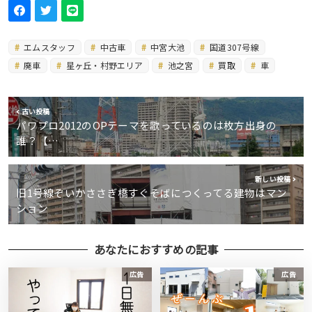
エムスタッフ
中古車
中宮大池
国道307号線
廃車
星ヶ丘・村野エリア
池之宮
買取
車
古い投稿
パワプロ2012のOPテーマを歌っているのは枚方出身の
誰？【…
新しい投稿
旧1号線ぞいかささぎ橋すぐそばにつくってる建物はマン
ション
あなたにおすすめの記事
広告
広告