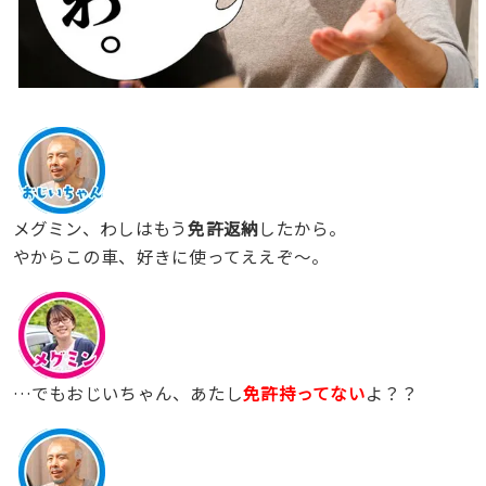
メグミン、わしはもう
免許返納
したから。
やからこの車、好きに使ってええぞ〜。
…でもおじいちゃん、あたし
免許持ってない
よ？？