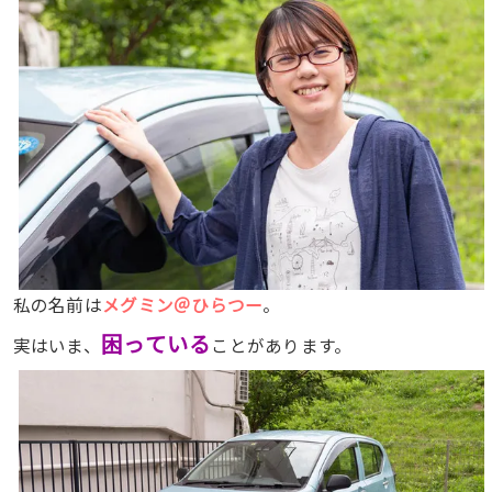
私の名前は
メグミン＠ひらつー
。
困っている
実はいま、
ことがあります。