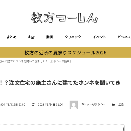
まとめ
お店
動画
クリニック
イベント
ビジネス
枚方の近所の夏祭りスケジュール2026
主さんに建てたホンネを聞いてきました！【ひらつー不動産】
家！？注文住宅の施主さんに建てたホンネを聞いてき
著者
投稿日
更新日
カテゴリー
2016年6月17日 21:00
2023年3月4日 01:06
カトゥー＠ひらつー
広告