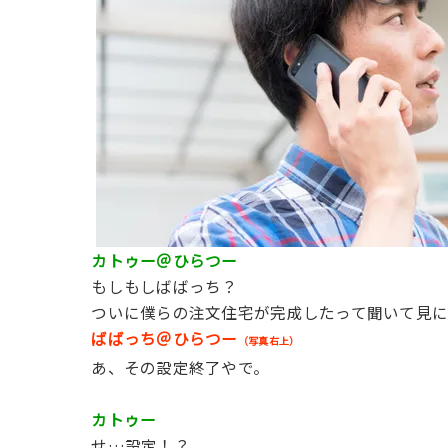
カトゥー＠ひらつー
もしもしばばっち？
ついに僕らの注文住宅が完成したって聞いて見
ばばっち＠ひらつー
（写真右上）
あ、その設定終了やで。
カトゥー
せ…設定！？