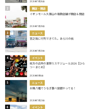
2026年7月26日
開店・閉店
イオンモール久御山の複数店舗が開店＆閉店
2026年7月29日
ニュース
宮之阪に行列できてた。あら川の桃
2026年7月10日
イベント
枚方の近所の夏祭りスケジュール2026【ひら
つーまとめ】
2026年8月6日
ニュース
お隣八幡でうなぎ食べ放題やってる！
2026年7月23日
イベント