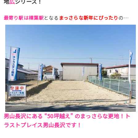
地
広
シリーズ！
最寄り駅は樟葉駅
となる
まっさらな新年にぴったり
の…
男山長沢にある “50坪越え” の
まっさらな
更地！ト
ラストプレイス男山長沢です！