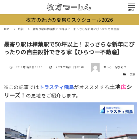
MENU
枚方の近所の夏祭りスケジュール2026
TOP
広告
最寄り駅は樟葉駅で50坪以上！まっさらな新年にぴったりの自由設計できる家【ひらつー不動産】
最寄り駅は樟葉駅で50坪以上！まっさらな新年にぴ
ったりの自由設計できる家【ひらつー不動産】
著者
投稿日
更新日
2018年1月6日 08:00
2021年3月31日 02:20
カトゥー＠ひらつー
カテゴリー
広告
土地
広
シ
※この記事では
トラスティ飛鳥
がオススメする
リーズ！
の更地をご紹介します。