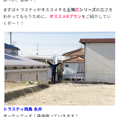
まずはトラスティがオススメする
土地
広
シリーズ
の広さを
わかってもらうために、
オススメ6プラン
をご紹介してい
くぞ〜！！
トラスティ飛鳥 永井
オッケーでーす！身体張っていきます！