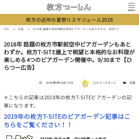
MENU
枚方の近所の夏祭りスケジュール2026
TOP
広告
2018年 話題の枚方市駅前空中ビアガーデンもあとわずか。枚方T-SITE屋上で眺望と本格的なお料理が楽しめる4つのビアガーデン開催中。9/30まで【ひらつー広告】
2018年 話題の枚方市駅前空中ビアガーデンもあと
わずか。枚方T-SITE屋上で眺望と本格的なお料理が
楽しめる4つのビアガーデン開催中。9/30まで【ひ
らつー広告】
著者
投稿日
カテゴリー
2018年9月16日 14:51
ひらつースタッフ
広告
＊こちらの記事は2018年の枚方T-SITEビアガーデンの記
事になります。
2019年の枚方T-SITEのビアガーデン記事はこ
ちらをご覧ください！！