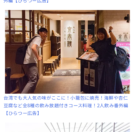
外編【ひらつー広告】
台湾でも大人気の味がここに！小籠包に焼売！海鮮や杏仁
豆腐など全8種の飲み放題付きコース料理！2人飲み番外編
【ひらつー広告】