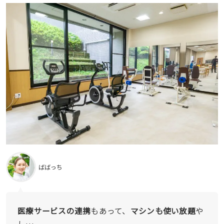
ばばっち
医療サービスの連携
もあって、
マシンも使い放題
や
し…