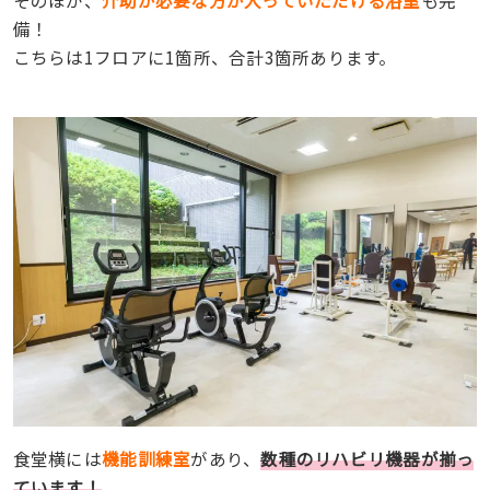
そのほか、
介助が必要な方が入っていただける浴室
も完
備！
こちらは1フロアに1箇所、合計3箇所あります。
食堂横には
機能訓練室
があり、
数種のリハビリ機器が揃っ
ています！