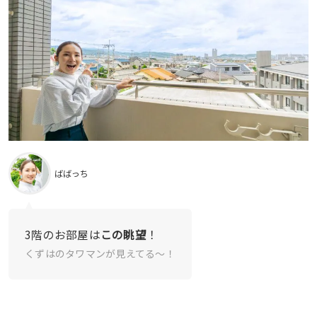
ばばっち
3階のお部屋は
この眺望
！
くずはのタワマンが見えてる〜！