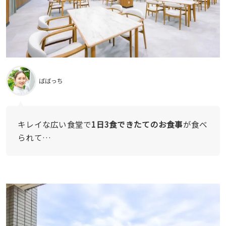
ばばっち
キレイな広い食堂で
1日3食できたてのお食事
が食べ
られて…