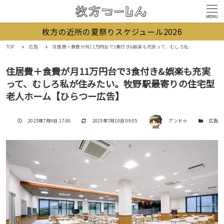
MENU
枚方の近所の夏祭りスケジュール2026
TOP
広告
住居費＋食費が月11万円台で3食付き&娯楽も充実って、むしろ私が住みたい。牧野駅最寄りの住宅型老人ホーム【ひらつー広告】
住居費＋食費が月11万円台で3食付き&娯楽も充実
って、むしろ私が住みたい。牧野駅最寄りの住宅型
老人ホーム【ひらつー広告】
著者
投稿日
更新日
カテゴリー
2025年7月9日 17:00
2025年7月10日 09:05
アンドゥ
広告