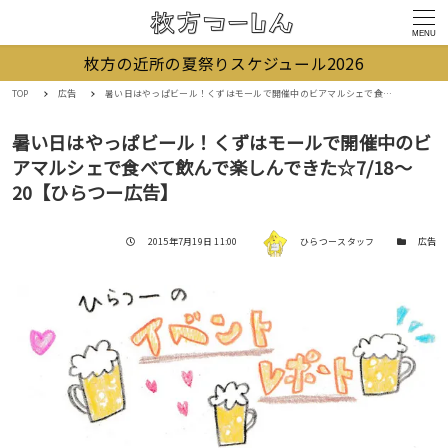
MENU
枚方の近所の夏祭りスケジュール2026
TOP
広告
暑い日はやっぱビール！くずはモールで開催中のビアマルシェで食べて飲んで楽しんできた☆7/18〜20【ひらつー広告】
暑い日はやっぱビール！くずはモールで開催中のビ
アマルシェで食べて飲んで楽しんできた☆7/18〜
20【ひらつー広告】
著者
投稿日
カテゴリー
2015年7月19日 11:00
ひらつースタッフ
広告