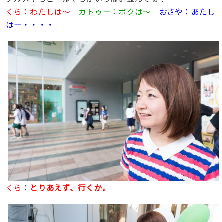
くら：わたしは〜
カトゥー：ボクは〜
おさや：あたし
はー・・・・
くら
：
とりあえず、行くか。