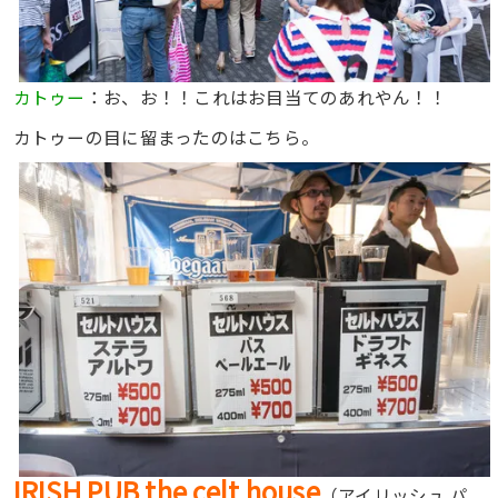
カトゥー
：お、お！！これはお目当てのあれやん！！
カトゥーの目に留まったのはこちら。
IRISH PUB the celt house
（
アイリッシュ パ