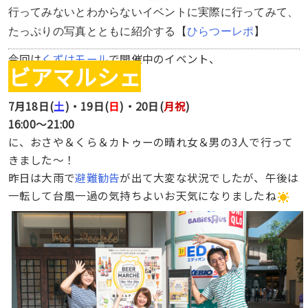
行ってみないとわからないイベントに実際に行ってみて、
たっぷりの写真とともに紹介する【
ひらつーレポ
】
今回は
くずはモール
で開催中のイベント、
ビアマルシェ
7月18日(
土
)・19日(
日
)・20日(
月祝
)
16:00〜21:00
に、おさや＆くら＆カトゥーの晴れ女＆男の3人で行って
きました〜！
昨日は大雨で
避難勧告
が出て大変な状況でしたが、午後は
一転して台風一過の気持ちよいお天気になりましたね