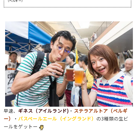
（ベルギー）
早速、
ギネス（アイルランド)
・
ステラアルトア（ベルギ
ー）
・
バスペールエール（イングランド）
の3種類の生ビ
ールをゲットー