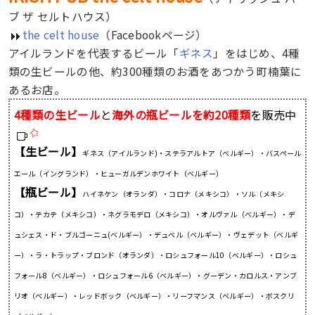
ブ ザ セルトハウス）
the celt house
（Facebookページ）
アイルランドを代表するビール「
ギネス
」をはじめ、4種
類の生ビールの他、約300種類のお酒をあつかう町楠葉に
あるお店。
4種類の生ビール
と
海外の瓶ビールを約20種類
を販売中
【生ビール】
ギネス（アイルランド)・ステラアルトア（ベルギー）・バスペール
エール（イングランド）・ヒューガルデンホワイト（ベルギー）
【瓶ビール】
ハイネケン（オランダ）・コロナ（メキシコ）・ソル（メキシ
コ）・テカテ（メキシコ）・ネグラモデロ（メキシコ）・オルヴァル（ベルギー）・デ
ュシェス・ド・ブルゴーニュ(ベルギー）・デュベル（ベルギー）・ヴェデット（ベルギ
ー）・ラ・トラップ・ブロンド（オランダ）・ロシュフォール10（ベルギー）・ロシュ
フォール8（ベルギー）・ロシュフォール6（ベルギー）・グーデン・カロルス・アンブ
リオ（ベルギー）・レッドボック（ベルギー）・リーフマンス（ベルギー）・ボスクリ