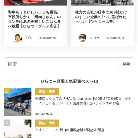
和牛もうまいしハラミも最高。
枚方の会社が日本で300社だけ
市役所ちかく「焼肉じゅん」の
のすごい企業の1つに選ばれた
ランチはあの美味しいごはん食
らしい【ひらつー広告】
べ放題【ひらつーグルメ広告】
すどん
2026年8月5日
アンドゥ
2026年8月4日
検
検索
索
ひらつー月間人気記事ベスト10
開店・閉店
高槻につくってた「HALO, patissier KAORU YOSHIDA」がオ
ープンしてる。シロモト出身世界3位パティシエのお店
2026年7月26日
開店・閉店
イオンモール久御山の複数店舗が開店＆閉店