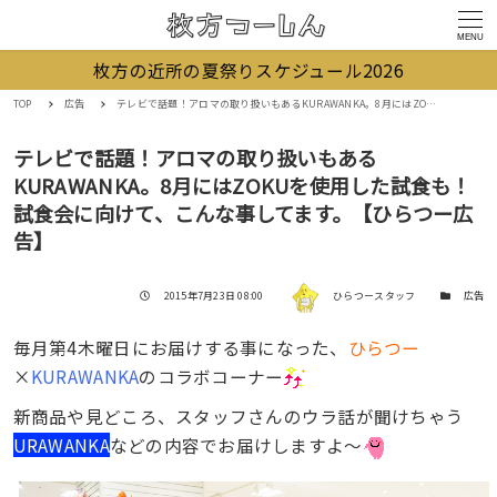
MENU
枚方の近所の夏祭りスケジュール2026
TOP
広告
テレビで話題！アロマの取り扱いもあるKURAWANKA。8月にはZOKUを使用した試食も！試食会に向けて、こんな事してます。【ひらつー広告】
テレビで話題！アロマの取り扱いもある
KURAWANKA。8月にはZOKUを使用した試食も！
試食会に向けて、こんな事してます。【ひらつー広
告】
著者
投稿日
カテゴリー
2015年7月23日 08:00
ひらつースタッフ
広告
毎月第4木曜日にお届けする事になった、
ひらつー
×
KURAWANKA
のコラボコーナー
新商品や見どころ、スタッフさんのウラ話が聞けちゃう
URAWANKA
などの内容でお届けしますよ〜