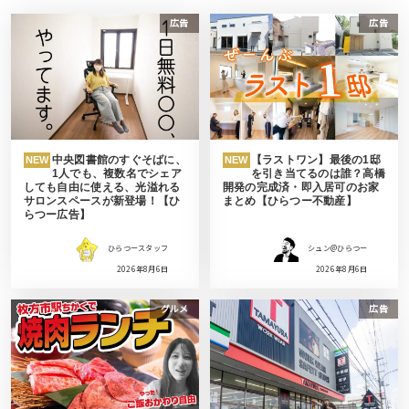
広告
広告
中央図書館のすぐそばに、
【ラストワン】最後の1邸
NEW
NEW
1人でも、複数名でシェア
を引き当てるのは誰？高橋
しても自由に使える、光溢れる
開発の完成済・即入居可のお家
サロンスペースが新登場！【ひ
まとめ【ひらつー不動産】
らつー広告】
ひらつースタッフ
シュン@ひらつー
2026年8月6日
2026年8月6日
グルメ
広告