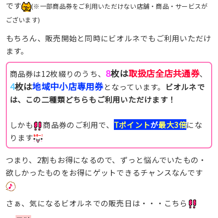
です
(※一部商品券をご利用いただけない店舗・商品・サービスが
ございます)
もちろん、販売開始と同時にビオルネでもご利用いただけ
ます。
8
枚は
取扱店全店共通券
商品券は12枚綴りのうち、
、
4
枚は
地域中小店専用券
となっています。
ビオルネで
は、この二種類どちらもご利用いただけます！
しかも
商品券のご利用で、
Tポイント
が
最大3倍
にな
ります
つまり、2割もお得になるので、ずっと悩んでいたもの・
欲しかったものをお得にゲットできるチャンスなんです
さぁ、気になるビオルネでの販売日は・・・こちら