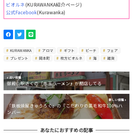
ビオルネ
(KURAWANKA紹介ページ)
公式Facebook
(Kurawanka)
KURAWANKA
アロマ
ギフト
ビーチ
フェア
プレゼント
岡本町
枚方ビオルネ
海
雑貨
古い投稿
御殿山駅近くの「赤玉ラーメン」が閉店してる
新しい投稿
「鉄板焼屋きゅうろく」の『こだわりの黒毛和牛100%ハ
ンバー…
あなたにおすすめの記事