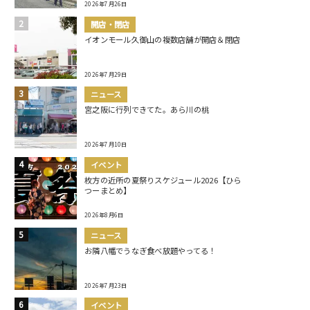
2026年7月26日
開店・閉店
イオンモール久御山の複数店舗が開店＆閉店
2026年7月29日
ニュース
宮之阪に行列できてた。あら川の桃
2026年7月10日
イベント
枚方の近所の夏祭りスケジュール2026【ひら
つーまとめ】
2026年8月6日
ニュース
お隣八幡でうなぎ食べ放題やってる！
2026年7月23日
イベント