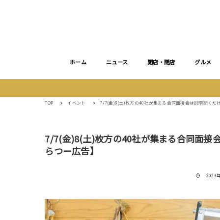
ホーム
ニュース
開店・閉店
グルメ
TOP
イベント
7/7(金)8(土)枚方の40社が集まる合同面接会は説明聞
7/7(金)8(土)枚方の40社が集まる合同
らつー広告】
投稿日
2023年