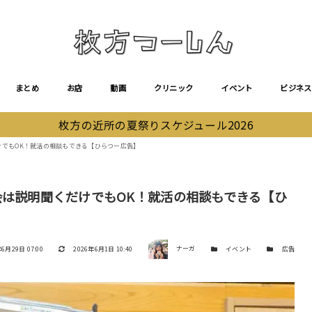
まとめ
お店
動画
クリニック
イベント
ビジネス
枚方の近所の夏祭りスケジュール2026
くだけでもOK！就活の相談もできる【ひらつー広告】
面接会は説明聞くだけでもOK！就活の相談もできる【ひ
著者
更新日
カテゴリー
カテゴリー
6月29日 07:00
2026年6月1日 10:40
ナーガ
イベント
広告