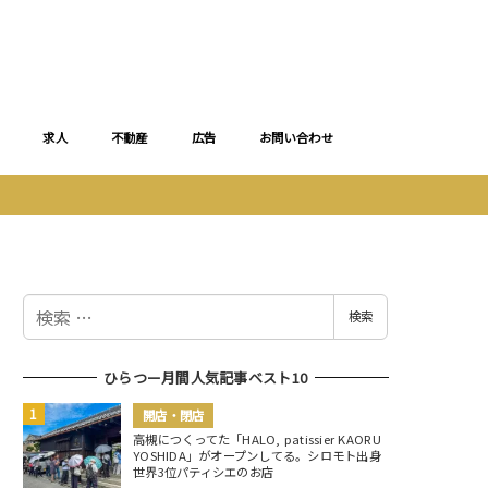
求人
不動産
広告
お問い合わせ
検
検索
索
ひらつー月間人気記事ベスト10
開店・閉店
高槻につくってた「HALO, patissier KAORU
YOSHIDA」がオープンしてる。シロモト出身
世界3位パティシエのお店