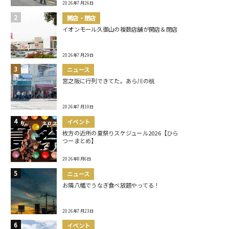
2026年7月26日
開店・閉店
イオンモール久御山の複数店舗が開店＆閉店
2026年7月29日
ニュース
宮之阪に行列できてた。あら川の桃
2026年7月10日
イベント
枚方の近所の夏祭りスケジュール2026【ひら
つーまとめ】
2026年8月6日
ニュース
お隣八幡でうなぎ食べ放題やってる！
2026年7月23日
イベント