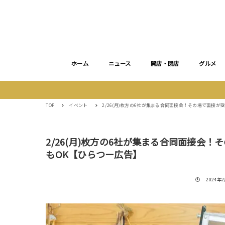
ホーム
ニュース
開店・閉店
グルメ
TOP
イベント
2/26(月)枚方の6社が集まる合同面接会！その場で面接
2/26(月)枚方の6社が集まる合同面接会
もOK【ひらつー広告】
投稿日
2024年2