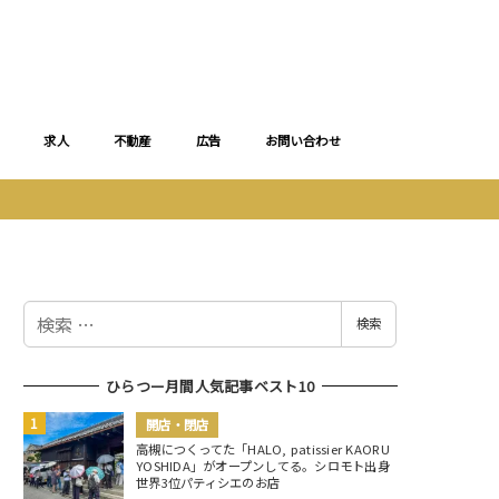
求人
不動産
広告
お問い合わせ
検
検索
索
ひらつー月間人気記事ベスト10
開店・閉店
高槻につくってた「HALO, patissier KAORU
YOSHIDA」がオープンしてる。シロモト出身
世界3位パティシエのお店