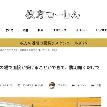
まとめ
お店
動画
クリニック
イベント
ビジネス
枚方の近所の夏祭りスケジュール2026
が受けることができて、説明聞くだけでもOK【ひらつー広告】
！その場で面接が受けることができて、説明聞くだけで
著者
更新日
カテゴリー
カテゴリー
月16日 17:00
2026年6月1日 10:42
アンドゥ
イベント
広告