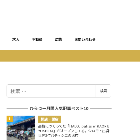
求人
不動産
広告
お問い合わせ
検
検索
索
ひらつー月間人気記事ベスト10
開店・閉店
高槻につくってた「HALO, patissier KAORU
YOSHIDA」がオープンしてる。シロモト出身
世界3位パティシエのお店