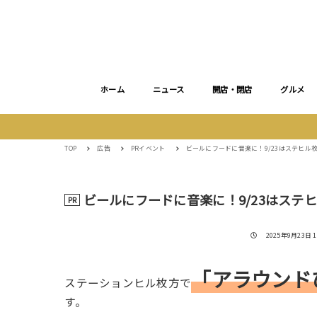
ホーム
ニュース
開店・閉店
グルメ
TOP
広告
PRイベント
ビールにフードに音楽に！9/23はステヒル
ビールにフードに音楽に！9/23はステ
PR
投稿日
2025年9月23日 1
「アラウンド
ステーションヒル枚方で
す。