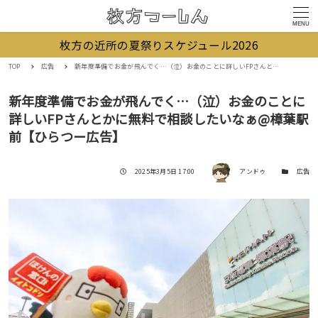
MENU
枚方の近所の夏祭りスケジュール2026
TOP
広告
新年度準備でお金が飛んでく…（泣）お金のことに詳しいFPさんとかに無料で相談したいなぁ@樟葉駅前【ひらつー広告】
新年度準備でお金が飛んでく…（泣）お金のことに
詳しいFPさんとかに無料で相談したいなぁ@樟葉駅
前【ひらつー広告】
著者
投稿日
カテゴリー
2025年3月5日 17:00
アンドゥ
広告