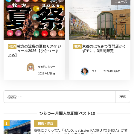
イベント
ニュース
枚方の近所の夏祭りスケジ
京都のはちみつ専門店がく
NEW
NEW
ュール2026【ひらつーま
ずモに。3日間限定
とめ】
モモ＠ひらつー
フク
2026年8月6日
2026年8月6日
検
検索
索
ひらつー月間人気記事ベスト10
開店・閉店
高槻につくってた「HALO, patissier KAORU YOSHIDA」がオ