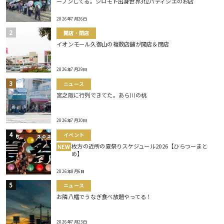
ープンしてる。シロモト出身世界3位パティシエのお店
2026年7月26日
開店・閉店
イオンモール久御山の複数店舗が開店＆閉店
2026年7月29日
ニュース
宮之阪に行列できてた。あら川の桃
2026年7月10日
イベント
枚方の近所の夏祭りスケジュール2026【ひらつーまと
NEW
め】
2026年8月6日
ニュース
お隣八幡でうなぎ食べ放題やってる！
2026年7月23日