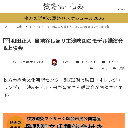
MENU
枚方の近所の夏祭りスケジュール2026
TOP
広告
PRイベント
和田正人･貫地谷しほり主演映画のモデル講演会&上映会
和田正人･貫地谷しほり主演映画のモデル講演会
PR
&上映会
著者
投稿日
カテゴリー
カテゴリー
2025年6月9日 20:00
コマキ
PRイベント
イベント
カテゴリー
カテゴリー
ニュース
広告
枚方市総合文化芸術センター別館2階で映画「オレンジ・
ランプ」上映&モデル・丹野智文さん講演会が開催されま
す。