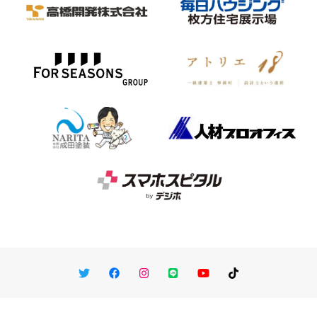
Twitter
Facebook
Instagram
LINE
You Tube
TikTok