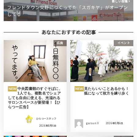
新しい投稿
フレンドタウン交野につくってた「スガキヤ」がオープン
してる
あなたにおすすめの記事
広告
イベント
中央図書館のすぐそばに、
見たらいいことあるかも！
NEW
NEW
1人でも、複数名でシェア
狐になって枚方を練り歩く
しても自由に使える、光溢れる
サロンスペースが新登場！【ひ
らつー広告】
ひらつースタッフ
garsun II
2026年8月6日
2026年8月6日