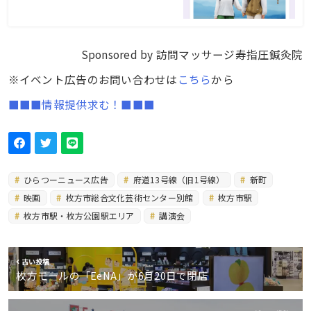
Sponsored by 訪問マッサージ寿指圧鍼灸院
※イベント広告のお問い合わせは
こちら
から
■■■情報提供求む！■■■
ひらつーニュース広告
府道13号線（旧1号線）
新町
映画
枚方市総合文化芸術センター別館
枚方市駅
枚方市駅・枚方公園駅エリア
講演会
古い投稿
枚方モールの「EeNA」が6月20日で閉店