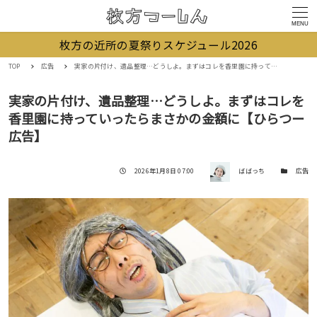
MENU
枚方の近所の夏祭りスケジュール2026
TOP
広告
実家の片付け、遺品整理…どうしよ。まずはコレを香里園に持っていったらまさかの金額に【ひらつー広告】
実家の片付け、遺品整理…どうしよ。まずはコレを
香里園に持っていったらまさかの金額に【ひらつー
広告】
著者
投稿日
カテゴリー
2026年1月8日 07:00
ばばっち
広告