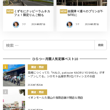
くずモにクッピーラムネカ
全国津々浦々のプリンがT-
NEW
NEW
フェ！限定りんご飴も
SITEに
フク
2026年8月7日
フク
2026年8月7日
検
検索
索
ひらつー月間人気記事ベスト10
開店・閉店
高槻につくってた「HALO, patissier KAORU YOSHIDA」がオ
ープンしてる。シロモト出身世界3位パティシエのお店
2026年7月26日
開店・閉店
イオンモール久御山の複数店舗が開店＆閉店
2026年7月29日