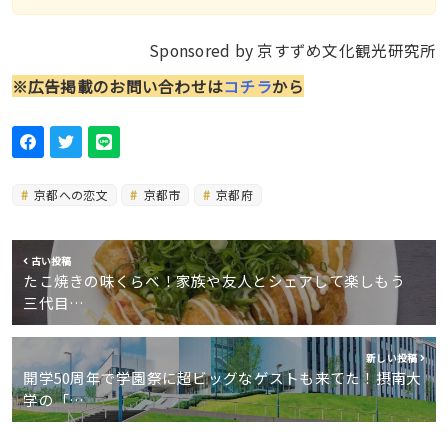
Sponsored by 京すずめ文化観光研究所
※広告掲載のお問い合わせは
コチラ
から
京都への恋文
京都市
京都府
古い投稿
たこ焼きの味くらべ！家族や友人とシェアして楽しもう
三代目…
新しい投稿
開学50周年で学園祭に超ビッグなゲストも来てた！摂南大
学の「…