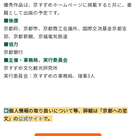
優秀作品は、京すずめホームページに掲載すると共に、書
籍として出版の予定です。
■後援
京都府、京都市、京都商工会議所、国際交流基金京都支
部、京都新聞、京福電気鉄道
■協力
京都銀行
■主催・事務局、実行委員会
京すずめ文化観光研究所
実行委員会：京すずめの事務局、理事3人
個人情報の取り扱いについて等、詳細は「京都への恋
文」の
公式サイト
で。