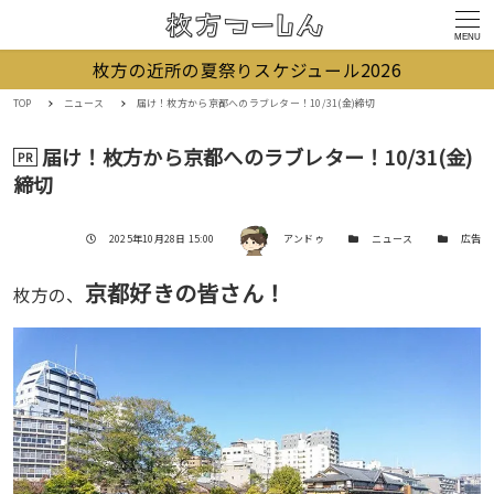
MENU
枚方の近所の夏祭りスケジュール2026
TOP
ニュース
届け！枚方から京都へのラブレター！10/31(金)締切
届け！枚方から京都へのラブレター！10/31(金)
PR
締切
著者
投稿日
カテゴリー
カテゴリー
2025年10月28日 15:00
アンドゥ
ニュース
広告
京都好きの皆さん！
枚方の、