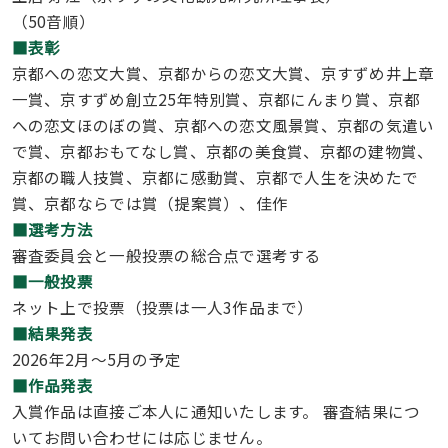
（50音順）
■表彰
京都への恋文大賞、京都からの恋文大賞、京すずめ井上章
一賞、京すずめ創立25年特別賞、京都にんまり賞、京都
への恋文ほのぼの賞、京都への恋文風景賞、京都の気遣い
で賞、京都おもてなし賞、京都の美食賞、京都の建物賞、
京都の職人技賞、京都に感動賞、京都で人生を決めたで
賞、京都ならでは賞（提案賞）、佳作
■選考方法
審査委員会と一般投票の総合点で選考する
■一般投票
ネット上で投票（投票は一人3作品まで）
■結果発表
2026年2月〜5月の予定
■作品発表
入賞作品は直接ご本人に通知いたします。 審査結果につ
いてお問い合わせには応じません。