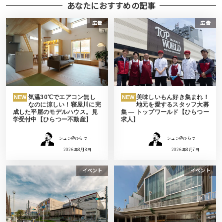
あなたにおすすめの記事
広告
広告
気温30℃でエアコン無し
美味しいもん好き集まれ！
NEW
NEW
なのに涼しい！寝屋川に完
地元を愛するスタッフ大募
成した平屋のモデルハウス。見
集 ― トップワールド【ひらつー
学受付中【ひらつー不動産】
求人】
シュン@ひらつー
シュン@ひらつー
2026年8月8日
2026年8月7日
イベント
イベント