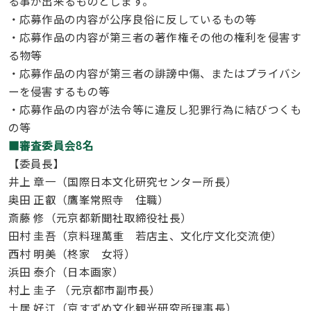
る事が出来るものとします。
・応募作品の内容が公序良俗に反しているもの等
・応募作品の内容が第三者の著作権その他の権利を侵害す
る物等
・応募作品の内容が第三者の誹謗中傷、またはプライバシ
ーを侵害するもの等
・応募作品の内容が法令等に違反し犯罪行為に結びつくも
の等
■審査委員会8名
【委員長】
井上 章一（国際日本文化研究センター所長）
奥田 正叡（鷹峯常照寺 住職）
斎藤 修（元京都新聞社取締役社長）
田村 圭吾（京料理萬重 若店主、文化庁文化交流使）
西村 明美（柊家 女将）
浜田 泰介（日本画家）
村上 圭子 （元京都市副市長）
土居 好江（京すずめ文化観光研究所理事長）