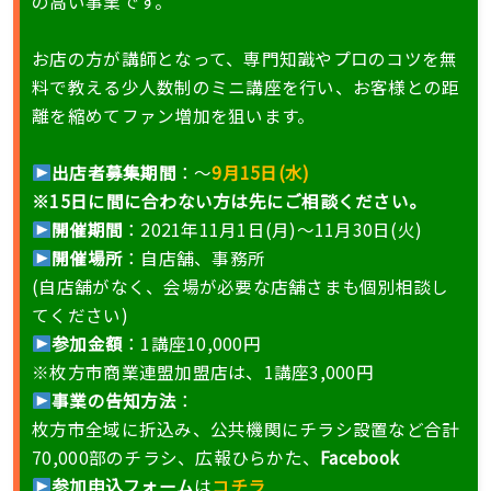
の高い事業です。
お店の方が講師となって、専門知識やプロのコツを無
料で教える少人数制のミニ講座を行い、お客様との距
離を縮めてファン増加を狙います。
出店者募集期間
：〜
9月15日(水)
※15日に間に合わない方は先にご相談ください。
開催期間
：2021年11月1日(月)〜11月30日(火)
開催場所
：自店舗、事務所
(自店舗がなく、会場が必要な店舗さまも個別相談し
てください)
参加金額
：1講座10,000円
※枚方市商業連盟加盟店は、1講座3,000円
事業の告知方法
：
枚方市全域に折込み、公共機関にチラシ設置など合計
70,000部のチラシ、広報ひらかた、
Facebook
参加申込フォーム
は
コチラ