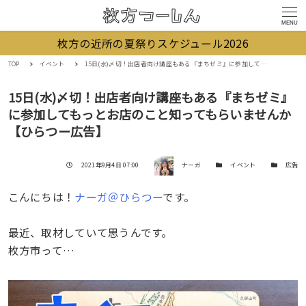
MENU
枚方の近所の夏祭りスケジュール2026
TOP
イベント
15日(水)〆切！出店者向け講座もある『まちゼミ』に参加してもっとお店のこと知ってもらいませんか【ひらつー広告】
15日(水)〆切！出店者向け講座もある『まちゼミ』
に参加してもっとお店のこと知ってもらいませんか
【ひらつー広告】
著者
投稿日
カテゴリー
カテゴリー
2021年9月4日 07:00
ナーガ
イベント
広告
こんにちは！
ナーガ＠ひらつー
です。
最近、取材していて思うんです。
枚方市って…