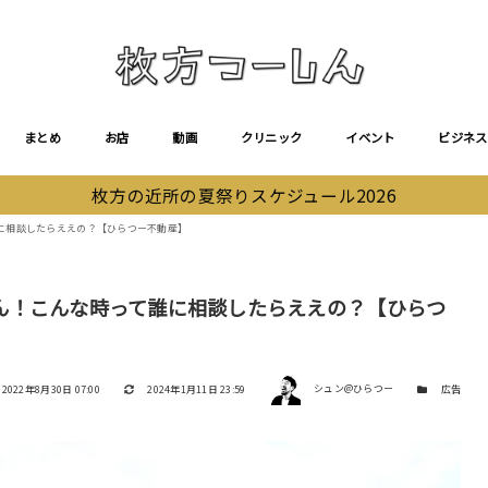
まとめ
お店
動画
クリニック
イベント
ビジネス
枚方の近所の夏祭りスケジュール2026
に相談したらええの？【ひらつー不動産】
ん！こんな時って誰に相談したらええの？【ひらつ
著者
投稿日
更新日
カテゴリー
2022年8月30日 07:00
2024年1月11日 23:59
シュン@ひらつー
広告