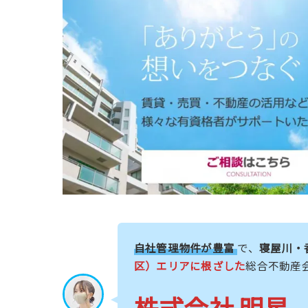
自社管理物件が豊富
で、
寝屋川・
区）エリアに根ざした
総合不動産
株式会社 明星