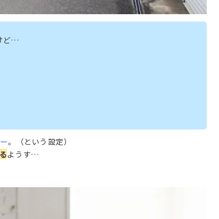
けど…
つー
。（という設定）
る
ようす…