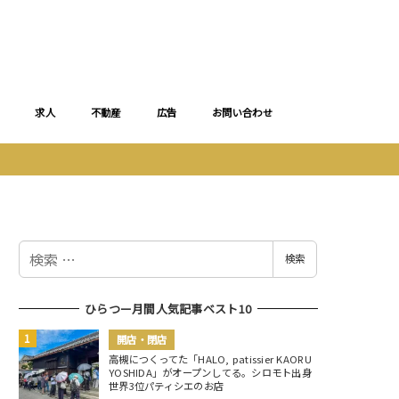
求人
不動産
広告
お問い合わせ
検
検索
索
ひらつー月間人気記事ベスト10
開店・閉店
高槻につくってた「HALO, patissier KAORU
YOSHIDA」がオープンしてる。シロモト出身
世界3位パティシエのお店