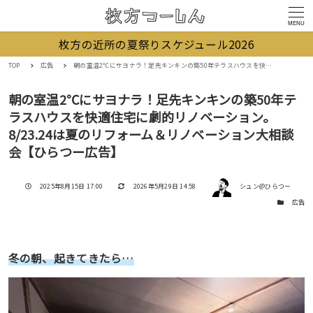
MENU
枚方の近所の夏祭りスケジュール2026
TOP
広告
朝の室温2℃にサヨナラ！足先キンキンの築50年テラスハウスを快適住宅に劇的リノベーション。8/23.24は夏のリフォーム＆リノベーション大相談会【ひらつー広告】
朝の室温2℃にサヨナラ！足先キンキンの築50年テ
ラスハウスを快適住宅に劇的リノベーション。
8/23.24は夏のリフォーム＆リノベーション大相談
会【ひらつー広告】
著者
投稿日
更新日
2025年8月15日 17:00
2026年5月29日 14:58
シュン@ひらつー
カテゴリー
広告
冬の朝、起きてきたら…