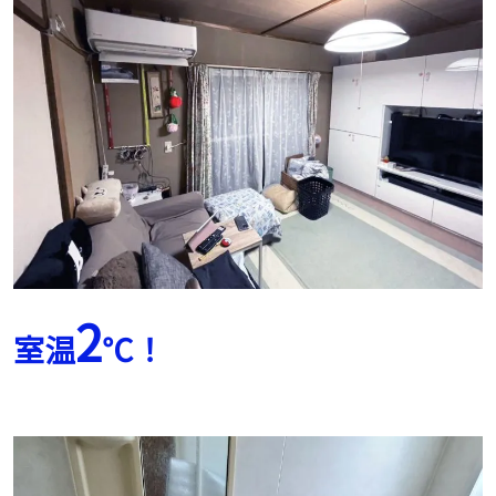
2
室温
℃！