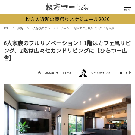
MENU
枚方の近所の夏祭りスケジュール2026
TOP
広告
6人家族のフルリノベーション！1階はカフェ風リビング、2階は広々セカンドリビングに【ひらつー広告】
6人家族のフルリノベーション！1階はカフェ風リビ
ング、2階は広々セカンドリビングに【ひらつー広
告】
著者
投稿日
カテゴリー
2026年1月11日 17:00
シュン@ひらつー
広告