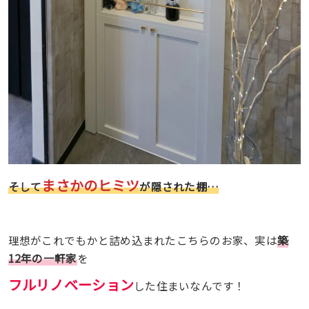
まさかのヒミツ
そして
が隠された棚…
理想がこれでもかと詰め込まれたこちらのお家、実は
築
12年の一軒家
を
フルリノベーション
した住まいなんです！