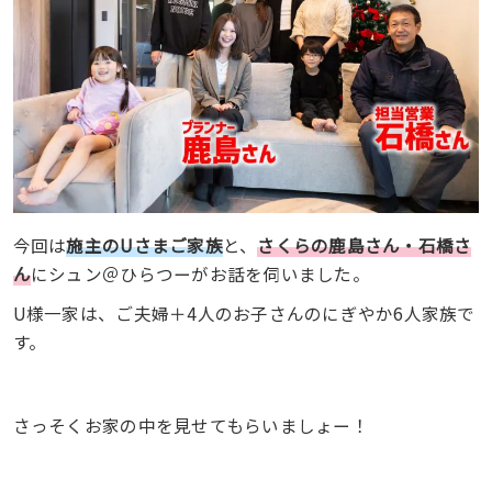
今回は
施主のUさまご家族
と、
さくらの鹿島さん・石橋さ
ん
にシュン＠ひらつーがお話を伺いました。
U様一家は、ご夫婦＋4人のお子さんのにぎやか6人家族で
す。
さっそくお家の中を見せてもらいましょー！