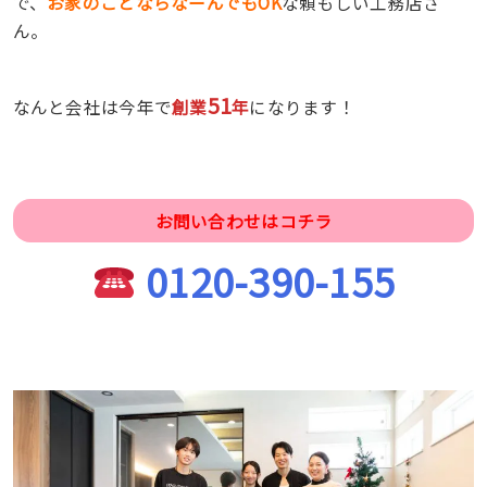
で、
お家のことならなーんでもOK
な頼もしい工務店さ
ん。
51
なんと会社は今年で
創業
年
になります！
お問い合わせはコチラ
0120-390-155