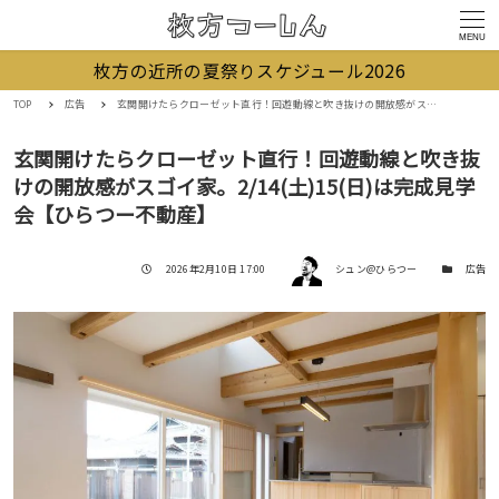
MENU
枚方の近所の夏祭りスケジュール2026
TOP
広告
玄関開けたらクローゼット直行！回遊動線と吹き抜けの開放感がスゴイ家。2/14(土)15(日)は完成見学会【ひらつー不動産】
玄関開けたらクローゼット直行！回遊動線と吹き抜
けの開放感がスゴイ家。2/14(土)15(日)は完成見学
会【ひらつー不動産】
著者
投稿日
カテゴリー
2026年2月10日 17:00
シュン@ひらつー
広告