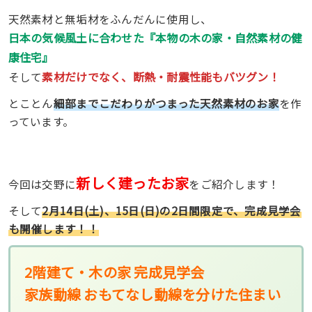
天然素材と無垢材をふんだんに使用し、
日本の気候風土に合わせた『本物の木の家・自然素材の健
康住宅』
素材だけでなく、断熱・耐震性能もバツグン！
そして
とことん
細部までこだわりがつまった天然素材のお家
を作
っています。
新しく建ったお家
今回は交野に
をご紹介します！
そして
2月14日(土)、15日(日)の2日間限定で、完成見学会
も開催します！！
2階建て・木の家 完成見学会
家族動線 おもてなし動線を分けた住まい