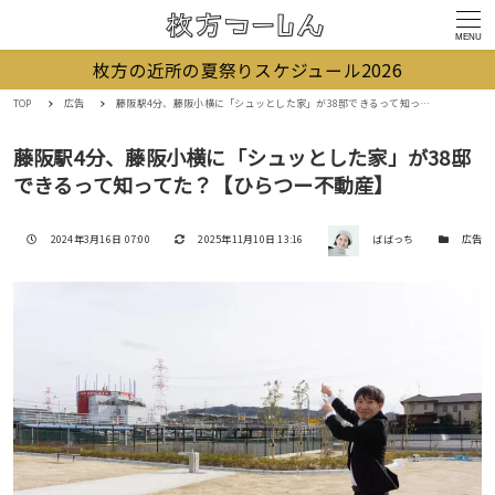
MENU
枚方の近所の夏祭りスケジュール2026
TOP
広告
藤阪駅4分、藤阪小横に「シュッとした家」が38邸できるって知ってた？【ひらつー不動産】
藤阪駅4分、藤阪小横に「シュッとした家」が38邸
できるって知ってた？【ひらつー不動産】
著者
投稿日
更新日
カテゴリー
2024年3月16日 07:00
2025年11月10日 13:16
ばばっち
広告