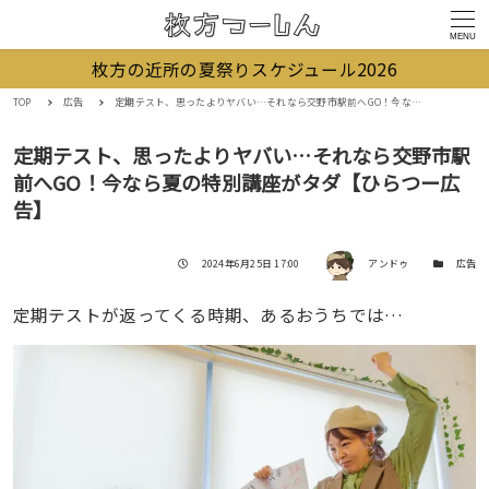
MENU
枚方の近所の夏祭りスケジュール2026
TOP
広告
定期テスト、思ったよりヤバい…それなら交野市駅前へGO！今なら夏の特別講座がタダ【ひらつー広告】
定期テスト、思ったよりヤバい…それなら交野市駅
前へGO！今なら夏の特別講座がタダ【ひらつー広
告】
著者
投稿日
カテゴリー
2024年6月25日 17:00
アンドゥ
広告
定期テストが返ってくる時期、あるおうちでは…