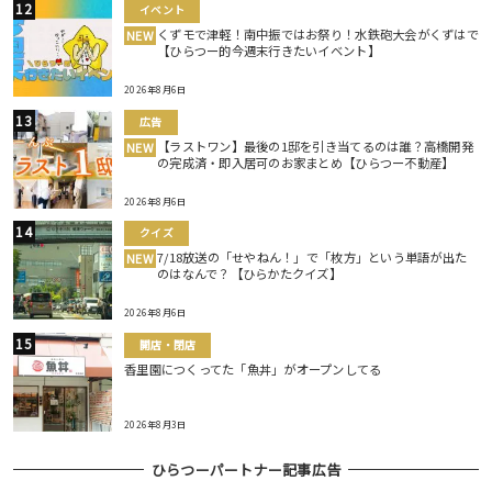
イベント
くずモで津軽！南中振ではお祭り！水鉄砲大会がくずはで
NEW
【ひらつー的今週末行きたいイベント】
2026年8月6日
広告
【ラストワン】最後の1邸を引き当てるのは誰？高橋開発
NEW
の完成済・即入居可のお家まとめ【ひらつー不動産】
2026年8月6日
クイズ
7/18放送の「せやねん！」で「枚方」という単語が出た
NEW
のはなんで？【ひらかたクイズ】
2026年8月6日
開店・閉店
香里園につくってた「魚丼」がオープンしてる
2026年8月3日
ひらつーパートナー記事広告