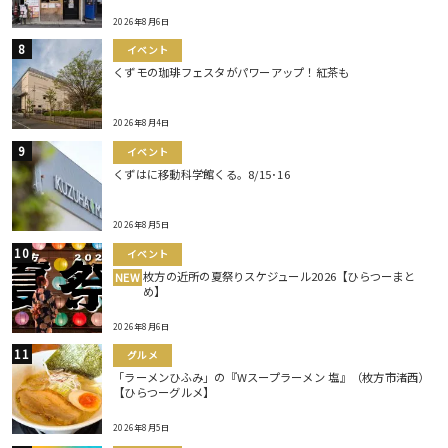
2026年8月6日
イベント
くずモの珈琲フェスタがパワーアップ！紅茶も
2026年8月4日
イベント
くずはに移動科学館くる。8/15･16
2026年8月5日
イベント
枚方の近所の夏祭りスケジュール2026【ひらつーまと
NEW
め】
2026年8月6日
グルメ
「ラーメンひふみ」の『Wスープラーメン 塩』（枚方市渚西）
【ひらつーグルメ】
2026年8月5日