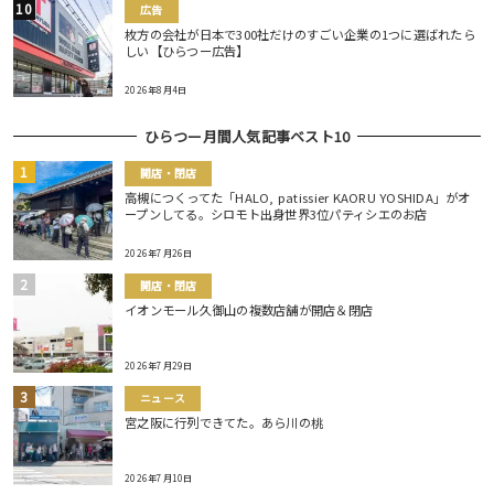
広告
枚方の会社が日本で300社だけのすごい企業の1つに選ばれたら
しい【ひらつー広告】
2026年8月4日
ひらつー月間人気記事ベスト10
開店・閉店
高槻につくってた「HALO, patissier KAORU YOSHIDA」がオ
ープンしてる。シロモト出身世界3位パティシエのお店
2026年7月26日
開店・閉店
イオンモール久御山の複数店舗が開店＆閉店
2026年7月29日
ニュース
宮之阪に行列できてた。あら川の桃
2026年7月10日