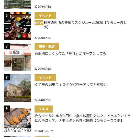
2026年8月1日
イベント
枚方の近所の夏祭りスケジュール2026【ひらつーまと
NEW
め】
2026年8月6日
開店・閉店
香里園につくってた「魚丼」がオープンしてる
2026年8月3日
イベント
くずモの珈琲フェスタがパワーアップ！紅茶も
2026年8月4日
グルメ
枚方モールに串カツ田中で食べ放題注文したことある？かすう
どんやユッケ、ナポリタンも食べ放題【ひらつーコラボ】
2026年7月31日