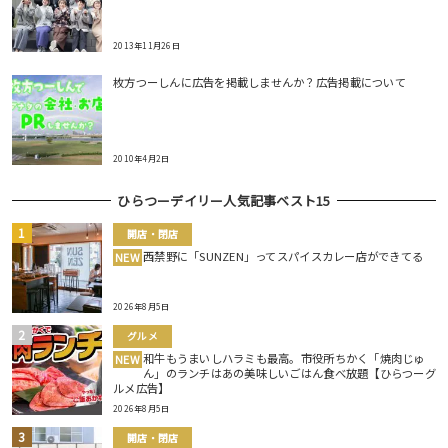
2013年11月26日
枚方つーしんに広告を掲載しませんか？広告掲載について
2010年4月2日
ひらつーデイリー人気記事ベスト15
開店・閉店
西禁野に「SUNZEN」ってスパイスカレー店ができてる
NEW
2026年8月5日
グルメ
和牛もうまいしハラミも最高。市役所ちかく「焼肉じゅ
NEW
ん」のランチはあの美味しいごはん食べ放題【ひらつーグ
ルメ広告】
2026年8月5日
開店・閉店