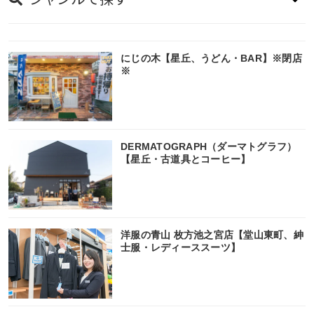
くずはエリア
長尾エリア
飲食店・グルメ
にじの木【星丘、うどん・BAR】※閉店
※
牧野エリア
ショッピング・スーパー
御殿山エリア
ヘアサロン・美容室・理容室・サロン・エステ（脱
毛、ネイル）
DERMATOGRAPH（ダーマトグラフ）
藤阪エリア
【星丘・古道具とコーヒー】
幼稚園・保育園・学校・塾・専門学校
星ヶ丘・村野エリア
ウェブ・インターネット・ビジネス
枚方市駅・枚方公園駅エリア
洋服の青山 枚方池之宮店【堂山東町、紳
士服・レディーススーツ】
住宅・不動産・引越し
香里ケ丘・香里園エリア
病院・医院・薬局
穂谷・氷室エリア