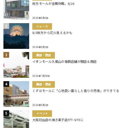
枚方モールが全館休館。8/26
2026年8月3日
ニュース
8/5枚方から花火見えるかも
2026年8月2日
開店・閉店
イオンモール久御山の複数店舗が開店＆閉店
2026年7月29日
開店・閉店
くずはモールに「心地良い暮らしと香りの売場」ができてる
2026年8月2日
イベント
大阪初出店の焼き菓子店がT-SITEに