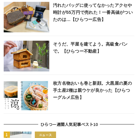
汚れたバッグに使ってなかったアクセや
時計が55万円で売れた！一番高値がつい
たのは…【ひらつー広告】
そうだ、平屋を建てよう。高級食パン
で。【ひらつー不動産】
枚方名物おいも巻と新顔。大黒屋の夏の
手土産2種は親ウケが良かった【ひらつ
ーグルメ広告】
ひらつー週間人気記事ベスト10
ニュース