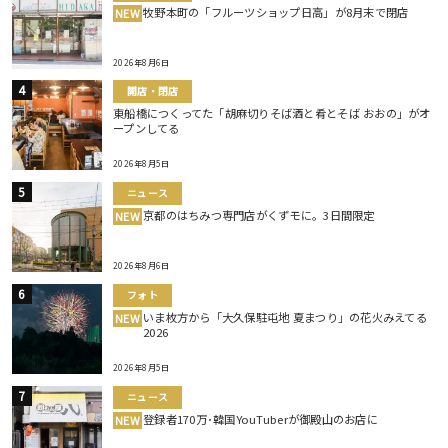
牧野本町の「フルーツショップ日高」が8月末で閉店
NEW
2026年8月6日
開店・閉店
東船橋につくってた「胡麻切りそば酒と肴とそば おおの」がオ
ープンしてる
2026年8月5日
ニュース
京都のはちみつ専門店がくずモに。3日間限定
NEW
2026年8月6日
フォト
いま枚方から「大久保駐屯地 夏まつり」の花火みえてる
NEW
2026
2026年8月5日
ニュース
登録者170万･韓国YouTuberが御殿山のお店に
NEW