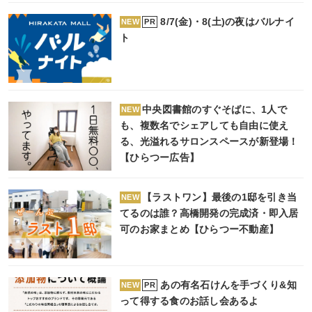
8/7(金)・8(土)の夜はバルナイ
PR
NEW
ト
中央図書館のすぐそばに、1人で
NEW
も、複数名でシェアしても自由に使え
る、光溢れるサロンスペースが新登場！
【ひらつー広告】
【ラストワン】最後の1邸を引き当
NEW
てるのは誰？高橋開発の完成済・即入居
可のお家まとめ【ひらつー不動産】
あの有名石けんを手づくり&知
PR
NEW
って得する食のお話し会あるよ