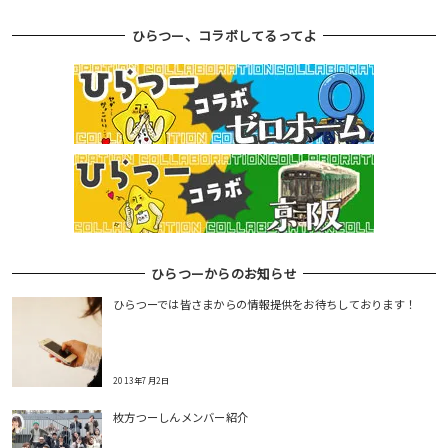
ひらつー、コラボしてるってよ
福祉・介護
光善寺・さだエリア
製造業
津田エリア
カーディーラー・中古車
寝屋川市エリア
スポーツ施設・ジム・遊び・トラベル
交野市エリア
整体院・整骨院
八幡市エリア
ひらつーからのお知らせ
ひらつーでは皆さまからの情報提供をお待ちしております！
その他・官公署
その他地域
2013年7月2日
枚方つーしんメンバー紹介