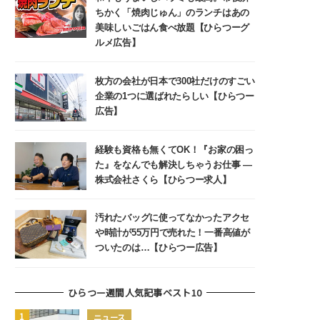
ちかく「焼肉じゅん」のランチはあの
美味しいごはん食べ放題【ひらつーグ
ルメ広告】
枚方の会社が日本で300社だけのすごい
企業の1つに選ばれたらしい【ひらつー
広告】
経験も資格も無くてOK！『お家の困っ
た』をなんでも解決しちゃうお仕事 ―
株式会社さくら【ひらつー求人】
汚れたバッグに使ってなかったアクセ
や時計が55万円で売れた！一番高値が
ついたのは…【ひらつー広告】
ひらつー週間人気記事ベスト10
ニュース