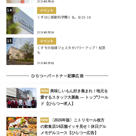
2026年8月6日
イベント
くずはに移動科学館くる。8/15･16
2026年8月5日
イベント
くずモの珈琲フェスタがパワーアップ！紅茶
も
2026年8月4日
ひらつーパートナー記事広告
美味しいもん好き集まれ！地元を
NEW
愛するスタッフ大募集 ― トップワール
ド【ひらつー求人】
〈2026年版〉ニトリモール枚方
NEW
の飲食店14店舗イッキ見せ！休日グル
メモデルコース【ひらつー広告】