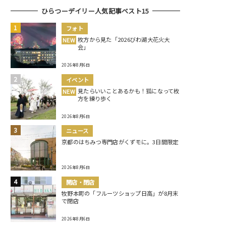
ひらつーデイリー人気記事ベスト15
フォト
枚方から見た「2026びわ湖大花火大
NEW
会」
2026年8月6日
イベント
見たらいいことあるかも！狐になって枚
NEW
方を練り歩く
2026年8月6日
ニュース
京都のはちみつ専門店がくずモに。3日間限定
2026年8月6日
開店・閉店
牧野本町の「フルーツショップ日高」が8月末
で閉店
2026年8月6日