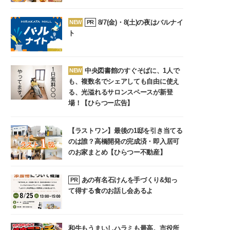
8/7(金)・8(土)の夜はバルナイ
NEW
PR
ト
中央図書館のすぐそばに、1人で
NEW
も、複数名でシェアしても自由に使え
る、光溢れるサロンスペースが新登
場！【ひらつー広告】
【ラストワン】最後の1邸を引き当てる
のは誰？高橋開発の完成済・即入居可
のお家まとめ【ひらつー不動産】
あの有名石けんを手づくり&知っ
PR
て得する食のお話し会あるよ
和牛もうまいしハラミも最高。市役所