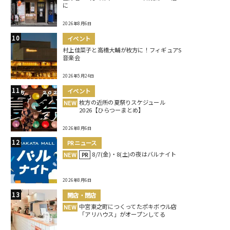
に
2026年8月6日
イベント
村上佳菜子と高橋大輔が枚方に！フィギュアS
音楽会
2026年5月24日
イベント
枚方の近所の夏祭りスケジュール
NEW
2026【ひらつーまとめ】
2026年8月6日
PRニュース
8/7(金)・8(土)の夜はバルナイト
NEW
PR
2026年8月6日
開店・閉店
中宮東之町につくってたポキボウル店
NEW
「アリハウス」がオープンしてる