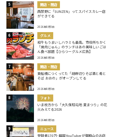
開店・閉店
西禁野に「SUNZEN」ってスパイスカレー店
ができてる
2026年8月5日
グルメ
和牛もうまいしハラミも最高。市役所ちかく
「焼肉じゅん」のランチはあの美味しいごは
ん食べ放題【ひらつーグルメ広告】
2026年8月5日
開店・閉店
東船橋につくってた「胡麻切りそば酒と肴と
そば おおの」がオープンしてる
2026年8月5日
フォト
いま枚方から「大久保駐屯地 夏まつり」の花
火みえてる2026
2026年8月5日
ニュース
登録者170万･韓国YouTuberが御殿山のお店