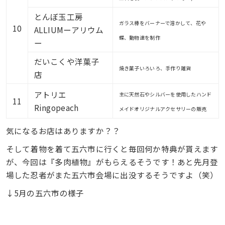
とんぼ玉工房
ガラス棒をバーナーで溶かして、花や
10
ALLIUMーアリウム
蝶、動物達を制作
ー
だいこくや洋菓子
焼き菓子いろいろ、手作り雑貨
店
アトリエ
主に天然石やシルバーを使用したハンド
11
Ringopeach
メイドオリジナルアクセサリーの販売
気になるお店はありますか？？
そして着物を着て五六市に行くと毎回何か特典が貰えます
が、今回は『多肉植物』がもらえるそうです！あと先月登
場した忍者がまた五六市会場に出没するそうですよ（笑）
↓5月の五六市の様子