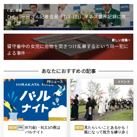
古い投稿
ひらパー兄さん記者会見「7/3（日）ギネス世界記録に挑
戦！世…
新しい投稿
留守番中の女児に刃物を突きつけ乱暴するという同一犯に
よる事件…
あなたにおすすめの記事
PRニュース
イベント
8/7(金)・8(土)の夜は
見たらいいことあるかも！
NEW
PR
NEW
バルナイト
狐になって枚方を練り歩く