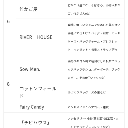
竹かご（盛かご、そばざる、小物入れか
竹かご屋
ご、竹かばんetc）
6
環境に優しいタンニンなめしの革を使い
手縫いで仕上げたバッグ・財布・カード
RIVER HOUSE
ケース・バッグチャーム・ブレスレッ
ト・ペンダント・携帯ストラップ等々
手彫りのゴム判で柄付けした帆布でリュ
Sow Men.
ックバックやショルダーポーチ、ブック
カバー。その他Tシャツなど
8
コットンフィール
手づくりバッグ 犬の服など
ド
Fairy Candy
ハンドメイド：ヘアゴム・雑貨
アクセサリー･小物(天然石･加工石・人
「チビハウス」
工石を使ったブレスレットなど)