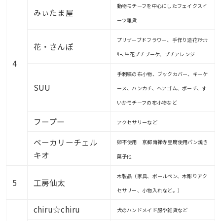
動物モチーフを中心にしたフェイクスイ
みぃたま屋
ーツ雑貨
プリザーブドフラワー、手作り造花ｱｸｾｻ
花・さんぽ
ﾘｰ､生花プチブーケ、プチアレンジ
4
手刺繍の布小物、ブックカバー、キーケ
SUU
ース、ハンカチ、ヘアゴム、ポーチ、す
いかモチーフの布小物など
フープー
アクセサリーなど
ベーカリーチェル
卵不使用 京都南禅寺豆腐使用パン焼き
キオ
菓子他
木製品（家具、ボールペン、木彫りアク
5
工房仙太
セサリー、小物入れなど。）
chiru☆chiru
犬のハンドメイド服や雑貨など