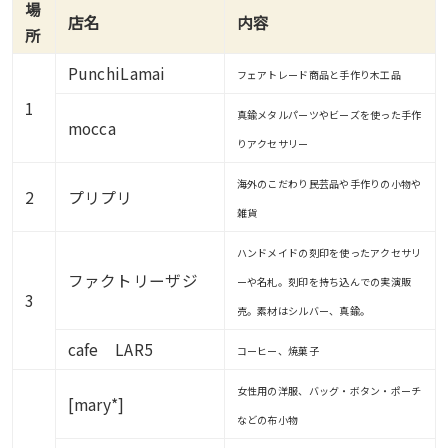
場
店名
内容
所
PunchiLamai
フェアトレード商品と手作り木工品
1
真鍮メタルパーツやビーズを使った手作
mocca
りアクセサリー
海外のこだわり民芸品や手作りの小物や
2
プリプリ
雑貨
ハンドメイドの刻印を使ったアクセサリ
ファクトリーザジ
ーや名札。刻印を持ち込んでの実演販
3
売。素材はシルバー、真鍮。
cafe LAR5
コーヒー、焼菓子
女性用の洋服、バッグ・ボタン・ポーチ
[mary*]
などの布小物