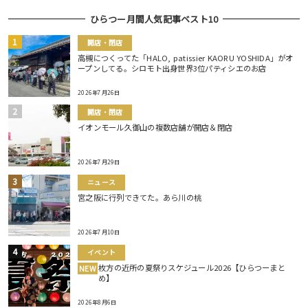
ひらつー月間人気記事ベスト10
開店・閉店
高槻につくってた「HALO, patissier KAORU YOSHIDA」がオ
ープンしてる。シロモト出身世界3位パティシエのお店
2026年7月26日
開店・閉店
イオンモール久御山の複数店舗が開店＆閉店
2026年7月29日
ニュース
宮之阪に行列できてた。あら川の桃
2026年7月10日
イベント
枚方の近所の夏祭りスケジュール2026【ひらつーまと
NEW
め】
2026年8月6日