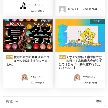
シュン@ひらつー
garsun II
2026年8月6日
2026年8月6日
イベント
イベント
枚方の近所の夏祭りスケジ
くずモで津軽！南中振では
NEW
NEW
ュール2026【ひらつーま
お祭り！水鉄砲大会がくず
とめ】
はで【ひらつー的今週末行きた
いイベント】
モモ＠ひらつー
モモ＠ひらつー
2026年8月6日
2026年8月6日
検
検索
索