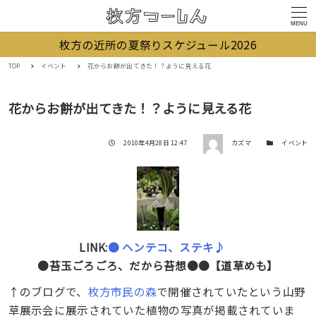
MENU
枚方の近所の夏祭りスケジュール2026
TOP
イベント
花からお餅が出てきた！？ように見える花
花からお餅が出てきた！？ように見える花
著者
投稿日
カテゴリー
2010年4月28日 12:47
カズマ
イベント
LINK:
● ヘンテコ、ステキ♪
●苔玉ごろごろ、だから苔想●●【道草めも】
↑のブログで、
枚方市民の森
で開催されていたという山野
草展示会に展示されていた植物の写真が掲載されていま