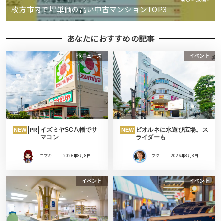
枚方市内で坪単価の高い中古マンションTOP3
あなたにおすすめの記事
PRニュース
イベント
イズミヤSC八幡でサ
ビオルネに水遊び広場。ス
NEW
PR
NEW
マコン
ライダーも
コマキ
2026年8月8日
フク
2026年8月8日
イベント
イベント