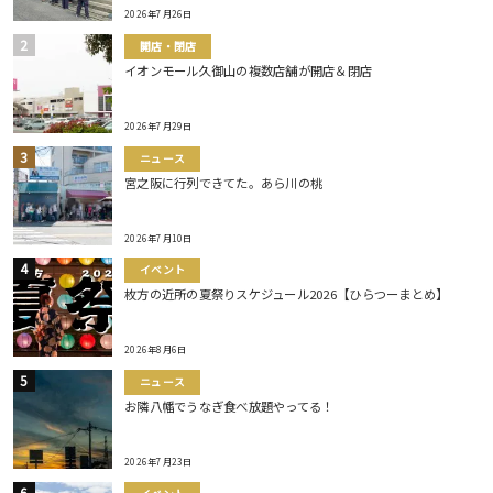
2026年7月26日
開店・閉店
イオンモール久御山の複数店舗が開店＆閉店
2026年7月29日
ニュース
宮之阪に行列できてた。あら川の桃
2026年7月10日
イベント
枚方の近所の夏祭りスケジュール2026【ひらつーまとめ】
2026年8月6日
ニュース
お隣八幡でうなぎ食べ放題やってる！
2026年7月23日