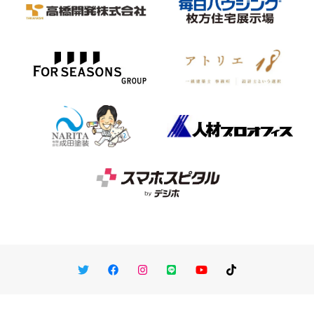
Twitter
Facebook
Instagram
LINE
You Tube
TikTok