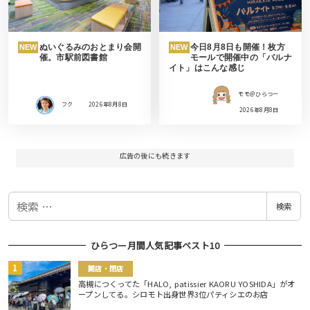
ぬいぐるみのおとまり会開
今日8月8日も開催！枚方
NEW
NEW
催。市駅前図書館
モールで開催中の「バルナ
イト」はこんな感じ
モモ＠ひらつー
フク
2026年8月8日
2026年8月8日
広告の後にも続きます
検
検索
索
ひらつー月間人気記事ベスト10
開店・閉店
高槻につくってた「HALO, patissier KAORU YOSHIDA」がオ
ープンしてる。シロモト出身世界3位パティシエのお店