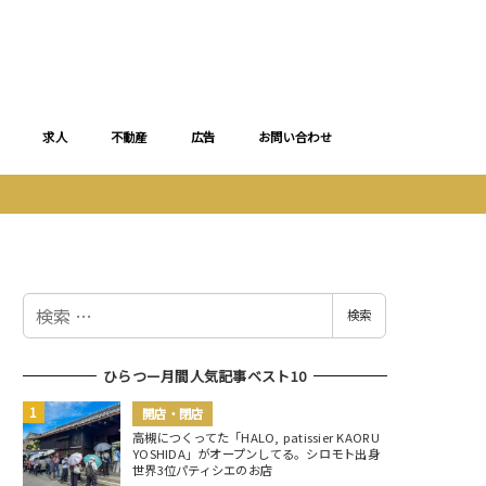
求人
不動産
広告
お問い合わせ
検
検索
索
ひらつー月間人気記事ベスト10
開店・閉店
高槻につくってた「HALO, patissier KAORU
YOSHIDA」がオープンしてる。シロモト出身
世界3位パティシエのお店