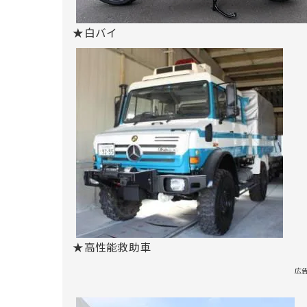
★白バイ
★高性能救助車
広