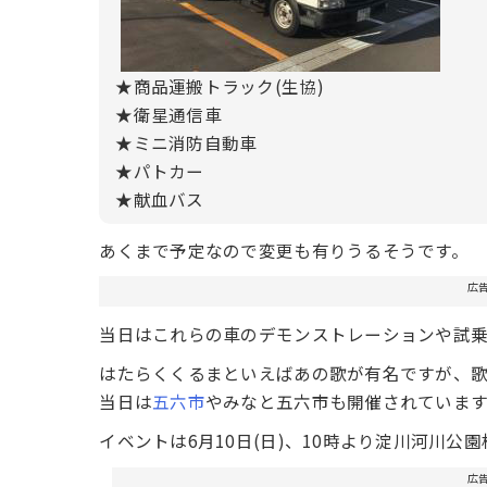
★商品運搬トラック(生協)
★衛星通信車
★ミニ消防自動車
★パトカー
★献血バス
あくまで予定なので変更も有りうるそうです。
広
当日はこれらの車のデモンストレーションや試
はたらくくるまといえばあの歌が有名ですが、
当日は
五六市
やみなと五六市も開催されていま
イベントは6月10日(日)、10時より淀川河川公
広