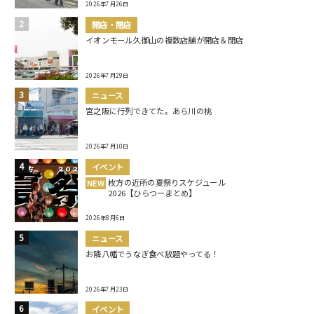
2026年7月26日
開店・閉店
イオンモール久御山の複数店舗が開店＆閉店
2026年7月29日
ニュース
宮之阪に行列できてた。あら川の桃
2026年7月10日
イベント
枚方の近所の夏祭りスケジュール
NEW
2026【ひらつーまとめ】
2026年8月6日
ニュース
お隣八幡でうなぎ食べ放題やってる！
2026年7月23日
イベント