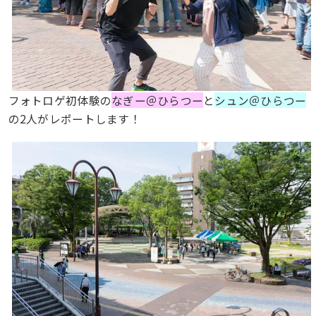
フォトロゲ初体験の
なぎー＠ひらつー
と
シュン＠ひらつー
の2人がレポートします！