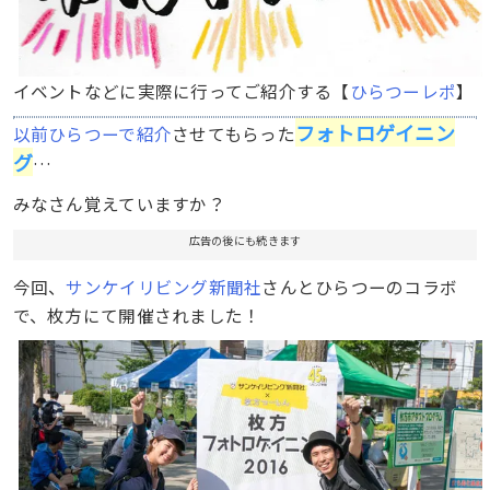
イベントなどに実際に行ってご紹介する【
ひらつーレポ
】
フォトロゲイニン
以前ひらつーで紹介
させてもらった
グ
…
みなさん覚えていますか？
広告の後にも続きます
今回、
サンケイリビング新聞社
さんとひらつーのコラボ
で、枚方にて開催されました！