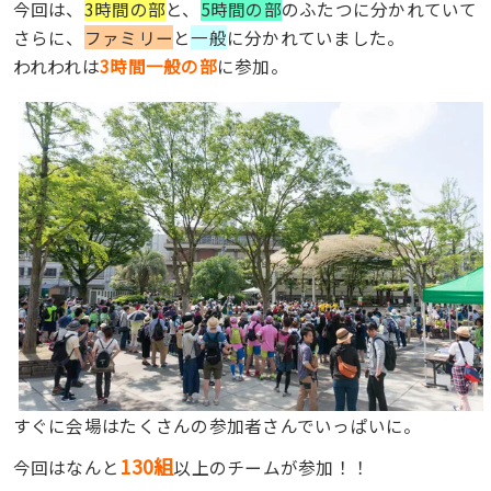
今回は、
3時間の部
と、
5時間の部
のふたつに分かれていて
さらに、
ファミリー
と
一般
に分かれていました。
われわれは
3時間一般の部
に参加。
すぐに会場はたくさんの参加者さんでいっぱいに。
130組
今回はなんと
以上のチームが参加！！