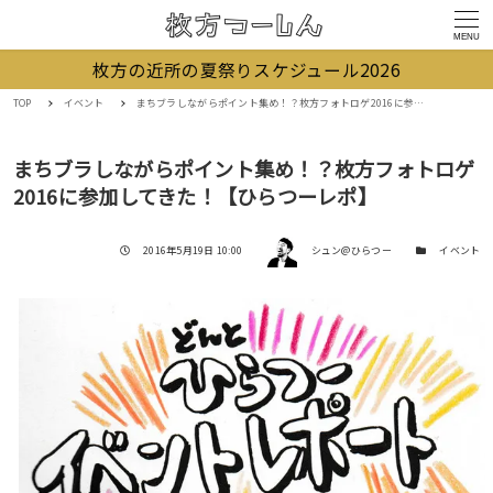
MENU
枚方の近所の夏祭りスケジュール2026
TOP
イベント
まちブラしながらポイント集め！？枚方フォトロゲ2016に参加してきた！【ひらつーレポ】
まちブラしながらポイント集め！？枚方フォトロゲ
2016に参加してきた！【ひらつーレポ】
著者
投稿日
カテゴリー
2016年5月19日 10:00
シュン@ひらつー
イベント