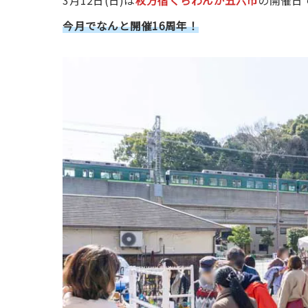
3月12日(日)は
枚方宿くらわんか五六市
の開催日
今月でなんと開催16周年！