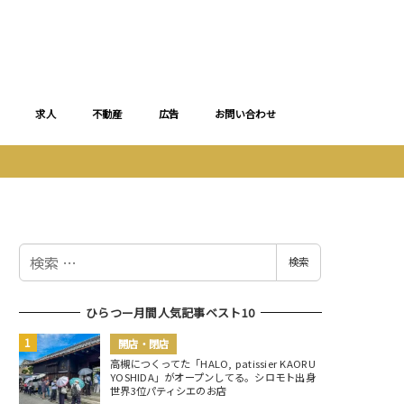
求人
不動産
広告
お問い合わせ
検
検索
索
ひらつー月間人気記事ベスト10
開店・閉店
高槻につくってた「HALO, patissier KAORU
YOSHIDA」がオープンしてる。シロモト出身
世界3位パティシエのお店