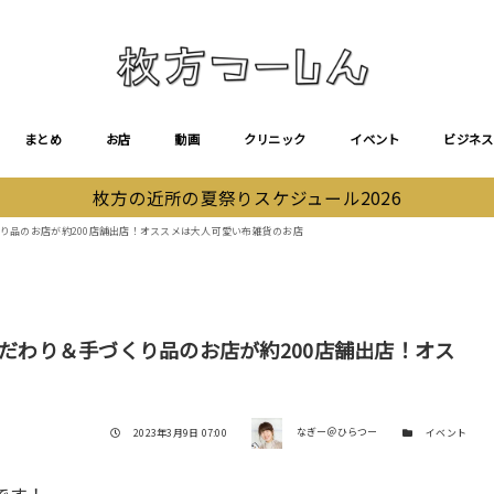
まとめ
お店
動画
クリニック
イベント
ビジネス
枚方の近所の夏祭りスケジュール2026
くり品のお店が約200店舗出店！オススメは大人可愛い布雑貨のお店
こだわり＆手づくり品のお店が約200店舗出店！オス
著者
投稿日
カテゴリー
2023年3月9日 07:00
なぎー＠ひらつー
イベント