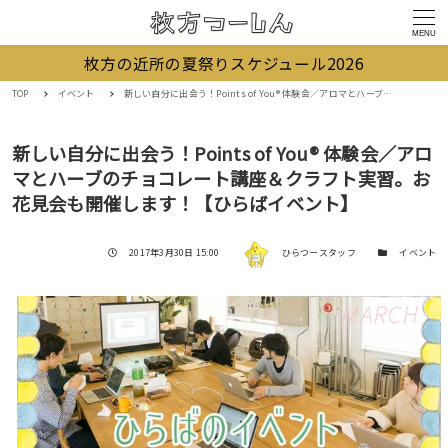
MENU
枚方の近所の夏祭りスケジュール2026
TOP
イベント
新しい自分に出会う！Points of You® 体験会／アロマとハーブのチョコレート講座＆クラフト実習。お花見会も開催します！【ひらばイベント】
新しい自分に出会う！Points of You® 体験会／アロ
マとハーブのチョコレート講座＆クラフト実習。お
花見会も開催します！【ひらばイベント】
著者
投稿日
カテゴリー
2017年3月30日 15:00
ひらつースタッフ
イベント