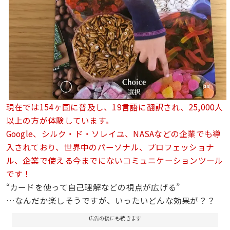
現在では154ヶ国に普及し、19言語に翻訳され、25,000人
以上の方が体験しています。
Google、シルク・ド・ソレイユ、NASAなどの企業でも導
入されており、世界中のパーソナル、プロフェッショナ
ル、企業で使える今までにないコミュニケーションツール
です！
“カードを使って自己理解などの視点が広げる”
…なんだか楽しそうですが、いったいどんな効果が？？
広告の後にも続きます