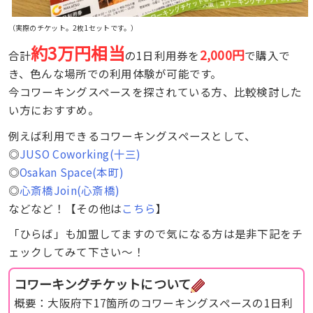
（実際のチケット。2枚1セットです。）
約3万円相当
2,000円
合計
の1日利用券を
で購入で
き、色んな場所での利用体験が可能です。
今コワーキングスペースを探されている方、比較検討した
い方におすすめ。
例えば利用できるコワーキングスペースとして、
◎
JUSO Coworking(十三)
◎
Osakan Space(本町)
◎
心斎橋Join(心斎橋)
などなど！【その他は
こちら
】
「ひらば」も加盟してますので気になる方は是非下記をチ
ェックしてみて下さい〜！
コワーキングチケットについて
概要：大阪府下17箇所のコワーキングスペースの1日利