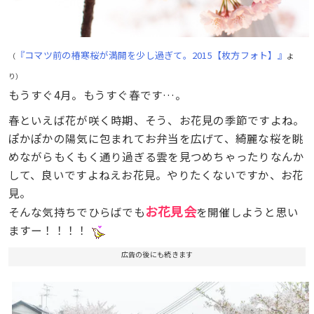
『コマツ前の椿寒桜が満開を少し過ぎて。2015【枚方フォト】』
（
よ
り）
もうすぐ4月。もうすぐ春です…。
春といえば花が咲く時期、そう、お花見の季節ですよね。
ぽかぽかの陽気に包まれてお弁当を広げて、綺麗な桜を眺
めながらもくもく通り過ぎる雲を見つめちゃったりなんか
して、良いですよねえお花見。やりたくないですか、お花
見。
お花見会
そんな気持ちでひらばでも
を開催しようと思い
ますー！！！！
広告の後にも続きます