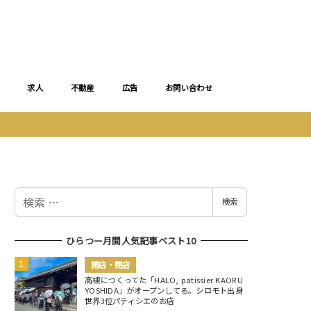
求人
不動産
広告
お問い合わせ
検
検索
索
ひらつー月間人気記事ベスト10
開店・閉店
高槻につくってた「HALO, patissier KAORU
YOSHIDA」がオープンしてる。シロモト出身
世界3位パティシエのお店