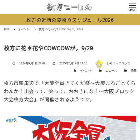
MENU
枚方の近所の夏祭りスケジュール2026
TOP
イベント
枚方に花＊花やCOWCOWが。9/29
枚方に花＊花やCOWCOWが。9/29
著者
投稿日
更新日
2024年9月1日 23:09
2025年5月19日 11:35
ひらつースタッフ
カテゴリー
カテゴリー
カテゴリー
イベント
ニュース
話題
枚方市駅周辺で「大阪全員きてくだ祭～大阪まるごとくら
わんか！出会って、笑って、おおきにな！～大阪ブロック
大会枚方大会」が開催されるようです。