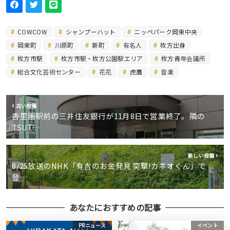
COWCOW
シャンプーハット
ニッペパーク岡東中央
岡東町
川原町
新町
有名人
枚方出身
枚方市駅
枚方市駅・枚方公園駅エリア
枚方青年会議所
総合文化芸術センター
花花
虎鷹
音楽
古い投稿
香里園駅前の三井住友銀行が11月8日で営業終了。隣の
TSUT…
新しい投稿
8/25放送のNHK「有吉のお金発見 突撃!カネオくん」で
登…
あなたにおすすめの記事
PRニュース
イベント