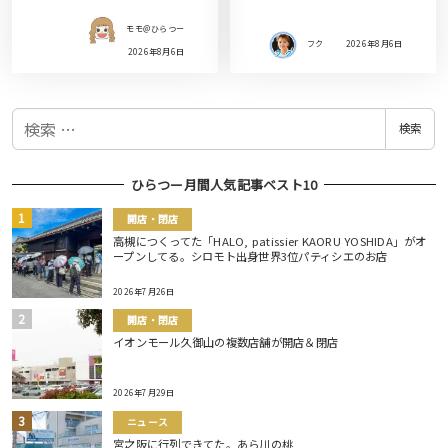
モモ＠ひらつー
フク
2026年8月6日
2026年8月6日
検
検索
索
ひらつー月間人気記事ベスト10
開店・閉店
高槻につくってた「HALO, patissier KAORU YOSHIDA」がオ
ープンしてる。シロモト出身世界3位パティシエのお店
2026年7月26日
開店・閉店
イオンモール久御山の複数店舗が開店＆閉店
2026年7月29日
ニュース
宮之阪に行列できてた。あら川の桃