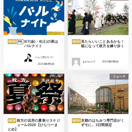
8/7(金)・8(土)の夜は
見たらいいことあるかも！
NEW
PR
NEW
バルナイト
狐になって枚方を練り歩く
シュン@ひらつー
garsun II
2026年8月6日
2026年8月6日
イベント
ニュース
枚方の近所の夏祭りスケジ
京都のはちみつ専門店がく
NEW
NEW
ュール2026【ひらつーま
ずモに。3日間限定
とめ】