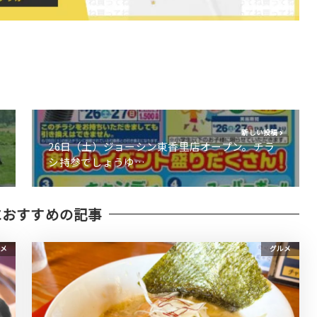
新しい投稿
26日（土）ジョーシン東香里店オープン。チラ
シ持参でしょうゆ…
におすすめの記事
メ
グルメ