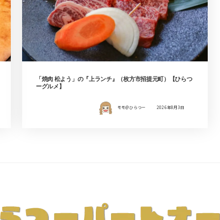
「焼肉 松よう」の『上ランチ』（枚方市招提元町）【ひらつ
ーグルメ】
モモ＠ひらつー
2026年8月3日