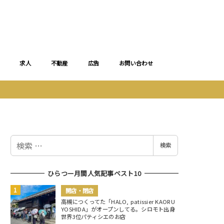
求人
不動産
広告
お問い合わせ
検
検索
索
ひらつー月間人気記事ベスト10
開店・閉店
高槻につくってた「HALO, patissier KAORU
YOSHIDA」がオープンしてる。シロモト出身
世界3位パティシエのお店