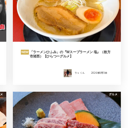
「ラーメンひふみ」の『Wスープラーメン 塩』（枚方
NEW
市渚西）【ひらつーグルメ】
りっ くん
2026年8月5日
メ
グルメ