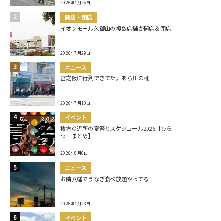
2026年7月26日
開店・閉店
イオンモール久御山の複数店舗が開店＆閉店
2026年7月29日
ニュース
宮之阪に行列できてた。あら川の桃
2026年7月10日
イベント
枚方の近所の夏祭りスケジュール2026【ひら
つーまとめ】
2026年8月6日
ニュース
お隣八幡でうなぎ食べ放題やってる！
2026年7月23日
イベント