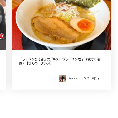
「ラーメンひふみ」の『Wスープラーメン 塩』（枚方市渚
西）【ひらつーグルメ】
りっ くん
2026年8月5日