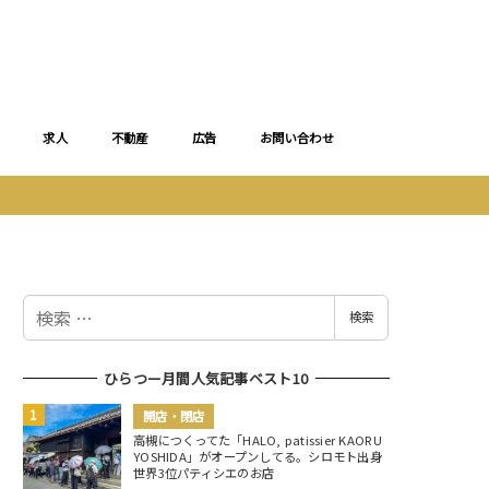
求人
不動産
広告
お問い合わせ
検
検索
索
ひらつー月間人気記事ベスト10
開店・閉店
高槻につくってた「HALO, patissier KAORU
YOSHIDA」がオープンしてる。シロモト出身
世界3位パティシエのお店