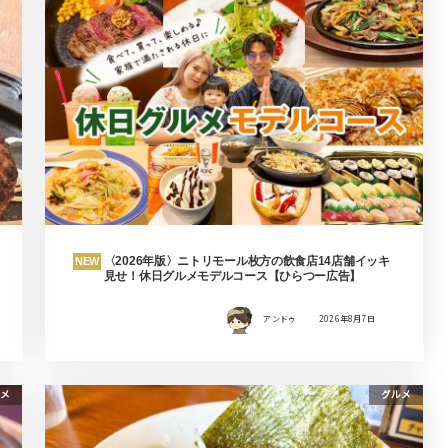
〈2026年版〉ニトリモール枚方の飲食店14店舗イッキ
NEW
見せ！休日グルメモデルコース【ひらつー広告】
アンドゥ
2026年8月7日
メ
グルメ