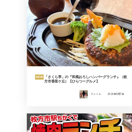
「さくら亭」の『和風おろしハンバーグランチ』（枚
NEW
方市香里ケ丘）【ひらつーグルメ】
りっ くん
2026年8月7日
グル