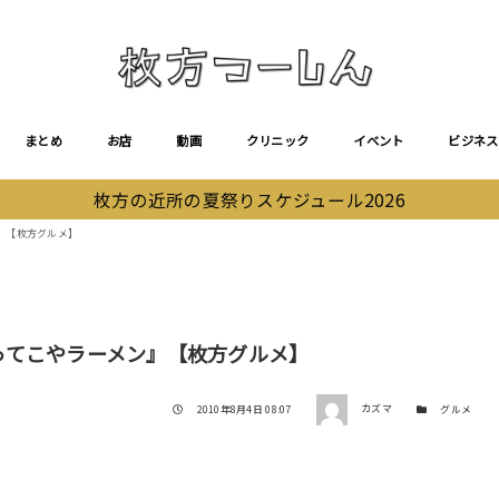
まとめ
お店
動画
クリニック
イベント
ビジネス
枚方の近所の夏祭りスケジュール2026
』【枚方グルメ】
ってこやラーメン』【枚方グルメ】
著者
投稿日
カテゴリー
2010年8月4日 08:07
カズマ
グルメ