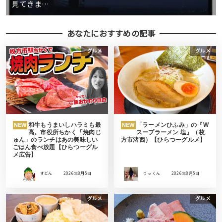
見てきま…
あなたにおすすめの記事
グルメ
グルメ
和牛もうまいしハラミも最
「ラーメンひふみ」の『W
NEW
NEW
高。市役所ちかく「焼肉じ
スープラーメン 塩』（枚
ゅん」のランチはあの美味しい
方市渚西）【ひらつーグルメ】
ごはん食べ放題【ひらつーグル
メ広告】
すどん
2026年8月5日
りっ くん
2026年8月5日
グルメ
グルメ