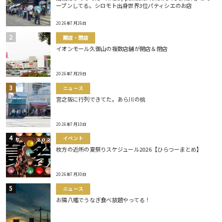
ープンしてる。シロモト出身世界3位パティシエのお店
2026年7月26日
開店・閉店
イオンモール久御山の複数店舗が開店＆閉店
2026年7月29日
ニュース
宮之阪に行列できてた。あら川の桃
2026年7月10日
イベント
枚方の近所の夏祭りスケジュール2026【ひらつーまとめ】
2026年7月30日
ニュース
お隣八幡でうなぎ食べ放題やってる！