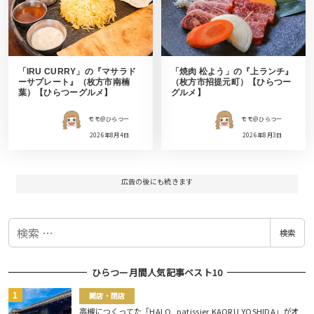
「IRU CURRY」の『マサラド
「焼肉 松よう」の『上ランチ』
ーサプレート』（枚方市南楠
（枚方市招提元町）【ひらつー
葉）【ひらつーグルメ】
グルメ】
モモ＠ひらつー
モモ＠ひらつー
2026年8月4日
2026年8月3日
広告の後にも続きます
検
検索
索
ひらつー月間人気記事ベスト10
開店・閉店
高槻につくってた「HALO, patissier KAORU YOSHIDA」がオ