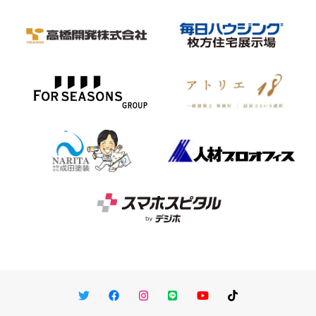
Twitter
Facebook
Instagram
LINE
You Tube
TikTok