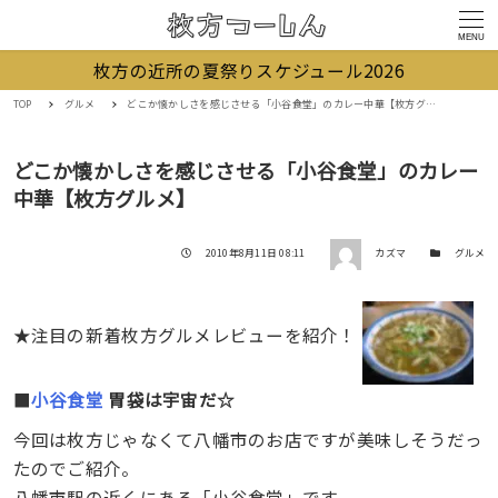
MENU
枚方の近所の夏祭りスケジュール2026
TOP
グルメ
どこか懐かしさを感じさせる「小谷食堂」のカレー中華【枚方グルメ】
どこか懐かしさを感じさせる「小谷食堂」のカレー
中華【枚方グルメ】
著者
投稿日
カテゴリー
2010年8月11日 08:11
カズマ
グルメ
★注目の新着枚方グルメレビューを紹介！
■
小谷食堂
胃袋は宇宙だ☆
今回は枚方じゃなくて八幡市のお店ですが美味しそうだっ
たのでご紹介。
八幡市駅の近くにある「小谷食堂」です。