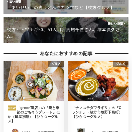
古い投稿
「あいせい」の肉うどんやカツ丼など【枚方グルメ】
新しい投稿
枚方ヒトツナギ50、51人目。馬場千佳さん、塚本貴久さ
ん。
あなたにおすすめの記事
グルメ
グルメ
「green商店」の『麹と季
「ナマステダワラギリ」の『C
NEW
節のごちそうプレート』ほ
ランチ』（枚方市牧野下島町）
か（鍵屋別館）【ひらつーグル
【ひらつーグルメ】
メ】