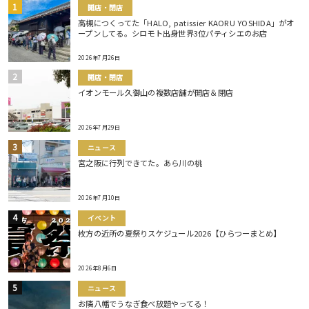
開店・閉店
高槻につくってた「HALO, patissier KAORU YOSHIDA」がオ
ープンしてる。シロモト出身世界3位パティシエのお店
2026年7月26日
開店・閉店
イオンモール久御山の複数店舗が開店＆閉店
2026年7月29日
ニュース
宮之阪に行列できてた。あら川の桃
2026年7月10日
イベント
枚方の近所の夏祭りスケジュール2026【ひらつーまとめ】
2026年8月6日
ニュース
お隣八幡でうなぎ食べ放題やってる！