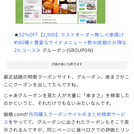
★
52％OFF【1,900】ラストオーダー無し≪串揚げ
約60種＋豊富なサイドメニュー＋飲み放題のお得な
2ｈコース≫
グルーポン(GROUPON)
広告の後にも続きます
最近話題の時限クーポンサイト、グルーポン。串まさがこ
こにクーポンを出してたんですね。
じゃあグルーポンを見た人が大量に「串まさ」を検索した
のかというと、それだけでもないみたいなんです。
価格.comが
共同購入クーポンサイトのまとめ検索サービ
ス
をやってて、グルーポンに出されたクーポンもそこで表
示されるんですが、同じページに食べログでの評価とリン