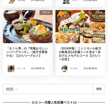
らいおん
2026年8月9日
トリー
2026年8月8日
グルメ
グルメ
「さくら亭」の『和風おろしハ
〈2026年版〉ニトリモール枚方
ンバーグランチ』（枚方市香里
の飲食店14店舗イッキ見せ！休
ケ丘）【ひらつーグルメ】
日グルメモデルコース【ひらつ
ー広告】
りっ くん
2026年8月7日
アンドゥ
2026年8月7日
検
検索
索
ひらつー月間人気記事ベスト10