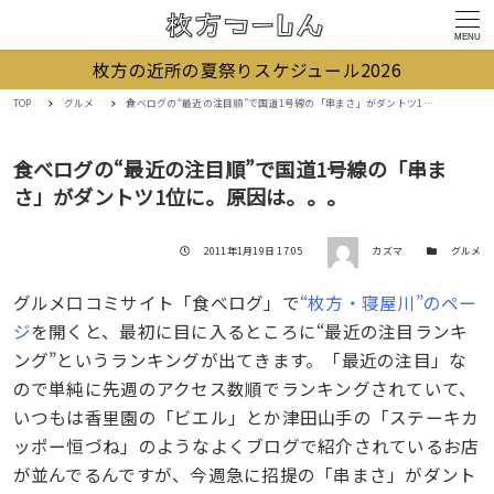
MENU
枚方の近所の夏祭りスケジュール2026
TOP
グルメ
食べログの“最近の注目順”で国道1号線の「串まさ」がダントツ1位に。原因は。。。
食べログの“最近の注目順”で国道1号線の「串ま
さ」がダントツ1位に。原因は。。。
著者
投稿日
カテゴリー
2011年1月19日 17:05
カズマ
グルメ
グルメ口コミサイト「食べログ」で
“枚方・寝屋川”のペー
ジ
を開くと、最初に目に入るところに“最近の注目ランキ
ング”というランキングが出てきます。「最近の注目」な
ので単純に先週のアクセス数順でランキングされていて、
いつもは香里園の「ビエル」とか津田山手の「ステーキカ
ッポー恒づね」のようなよくブログで紹介されているお店
が並んでるんですが、今週急に招提の「串まさ」がダント