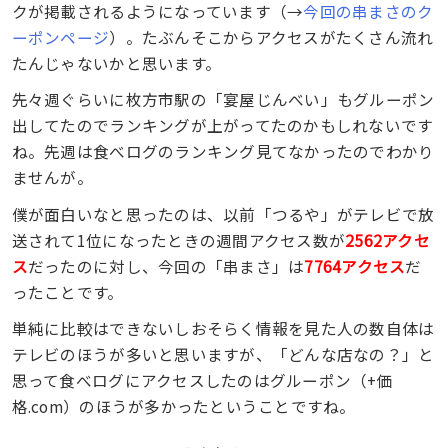
クが掲載されるようになっています（→
今回の串まさのク
ーポンページ
）。たぶんそこからアクセスがたくさん流れ
たんじゃないかと思います。
先々週ぐらいに枚方市駅の「宴屋じんべい」もグルーポン
出してたのでランキングが上がってたのかもしれないです
ね。先週は食べログのランキング見てなかったのでわかり
ませんが。
僕が面白いなと思ったのは、以前「つるや」がテレビで放
送されて1位になったときの週間アクセス数が
2562アクセ
ス
だったのに対し、今回の「串まさ」は
7764アクセス
だ
ったことです。
単純に比較はできないしおそらく情報を見た人の数自体は
テレビのほうが多いと思いますが、「どんな店なの？」と
思って食べログにアクセスしたのはグルーポン（+価
格.com）のほうが多かったということですね。