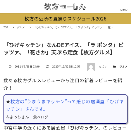
MENU
枚方の近所の夏祭りスケジュール2026
TOP
グルメ
「ひげキッチン」なんDEアイス、「ラ ポンタ」ピッツァ、「花さか」天ぷら定食【枚方グルメ】
「ひげキッチン」なんDEアイス、「ラ ポンタ」ピ
ッツァ、「花さか」天ぷら定食【枚方グルメ】
著者
投稿日
更新日
カテゴリー
2011年7月6日 13:09
2025年12月27日 12:57
カズマ
グルメ
数ある枚方グルメレビューから注目の新着レビューを紹
介！
★
枚方の”うまうまキッチン”って感じの居酒屋「ひげキ
ッチン」さんです。
みよっちさん：食べログ
中宮中学の近くにある居酒屋「
ひげキッチン
」のレビュー