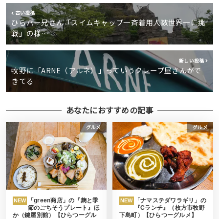
古い投稿
ひらパー兄さん「スイムキャップ一斉着用人数世界一に挑
戦」の様…
新しい投稿
牧野に「ARNE（アルネ）」っていうクレープ屋さんがで
きてる
あなたにおすすめの記事
グルメ
グルメ
「green商店」の『麹と季
「ナマステダワラギリ」の
NEW
NEW
節のごちそうプレート』ほ
『Cランチ』（枚方市牧野
か（鍵屋別館）【ひらつーグル
下島町）【ひらつーグルメ】