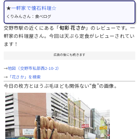
★
一軒家で懐石料理☆
くりみんさん：食べログ
交野市駅の近くにある「
旬彩 花さか
」のレビューです。一
軒家の料理屋さん。今回は天ぷら定食がレビューされてい
ます！
広告の後にも続きます
→
地図（交野市私部西2-10-2）
→
「花さか」を検索
今日の枚方とはうぶ毛ほども関係ない“食”の画像。