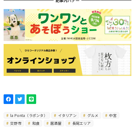
記事内バナー
la Ponta（ラポンタ）
イタリアン
グルメ
中宮
交野市
和食
居酒屋
長尾エリア