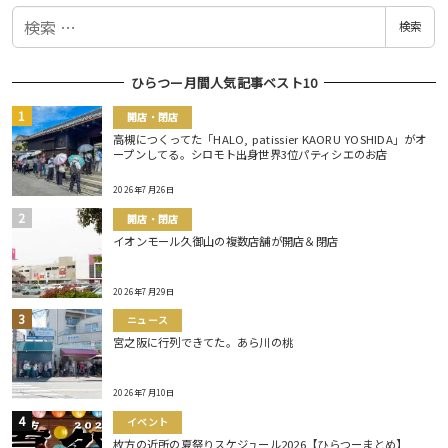
検
検索
索
ひらつー月間人気記事ベスト10
開店・閉店
高槻につくってた「HALO, patissier KAORU YOSHIDA」がオ
ープンしてる。シロモト出身世界3位パティシエのお店
2026年7月26日
開店・閉店
イオンモール久御山の複数店舗が開店＆閉店
2026年7月29日
ニュース
宮之阪に行列できてた。あら川の桃
2026年7月10日
イベント
枚方の近所の夏祭りスケジュール2026【ひらつーまとめ】