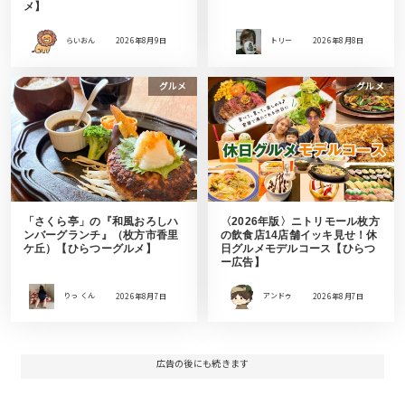
メ】
らいおん
2026年8月9日
トリー
2026年8月8日
グルメ
グルメ
「さくら亭」の『和風おろしハ
〈2026年版〉ニトリモール枚方
ンバーグランチ』（枚方市香里
の飲食店14店舗イッキ見せ！休
ケ丘）【ひらつーグルメ】
日グルメモデルコース【ひらつ
ー広告】
りっ くん
2026年8月7日
アンドゥ
2026年8月7日
広告の後にも続きます