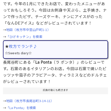
です。今年の1月にできたお店で、変わったメニューがあ
っておもしろそう。今回はお刺身や天ぷら、土手焼き、ナ
ンで作ったピザ、チーズケーキ、ナンにアイスがのった
『なんDEアイス』などがレビューされています！
→
地図（枚方市中宮山戸町1-1）
→
「ひげキッチン」を検索
★
枚方でランチ♪
☆Sweets diary☆
長尾谷町にある「
La Ponta
（ラ ポンタ）」のレビューで
す。石窯のあるイタリアンのお店。今回は石窯で焼いたピ
ッツァや茄子のアラビアータ、ティラミスなどのドルチェ
がレビューされています！
広告の後にも続きます
→
地図（枚方市長尾谷町3-14-11）
→
「La Ponta」を検索