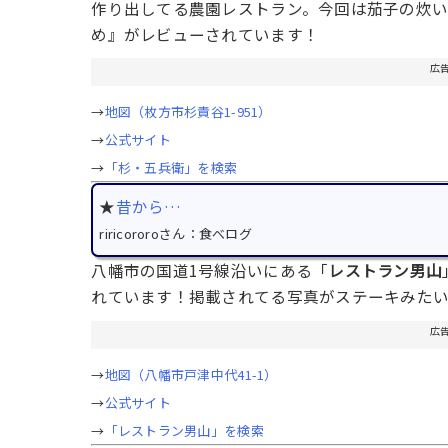
作り出してる農園レストラン。今回は茄子の炊
め』がレビューされています！
広
→
地図（枚方市杉責谷1-951）
→
公式サイト
→
「杉・五兵衛」を検索
★
昔から…
riricororoさん：食べログ
八幡市の国道1号線沿いにある「
レストラン男山
れています！掲載されてる写真がステーキみた
広
→
地図（八幡市戸津中代41-1）
→
公式サイト
→
「レストラン男山」を検索