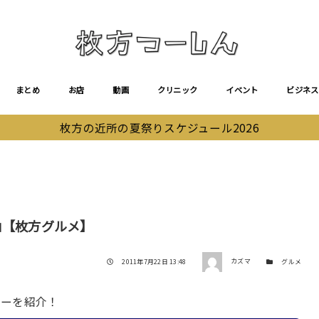
まとめ
お店
動画
クリニック
イベント
ビジネス
枚方の近所の夏祭りスケジュール2026
山【枚方グルメ】
著者
投稿日
カテゴリー
2011年7月22日 13:48
カズマ
グルメ
ューを紹介！