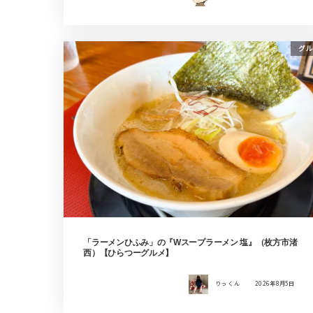
グル
「ラーメンひふみ」の『Wスープラーメン 塩』（枚方市渚
西）【ひらつーグルメ】
りっ くん
2026年8月5日