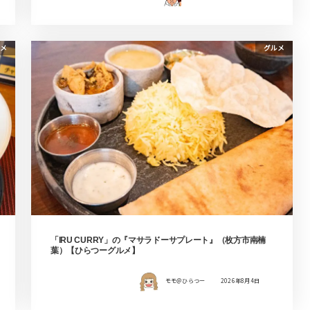
メ
グルメ
「IRU CURRY」の『マサラドーサプレート』（枚方市南楠
葉）【ひらつーグルメ】
モモ＠ひらつー
2026年8月4日