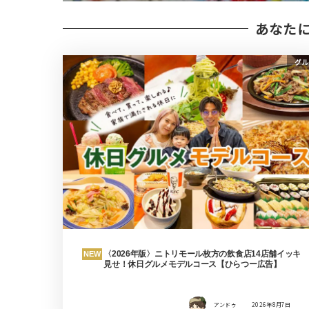
あなた
グル
〈2026年版〉ニトリモール枚方の飲食店14店舗イッキ
NEW
見せ！休日グルメモデルコース【ひらつー広告】
アンドゥ
2026年8月7日