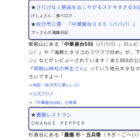
★
さりげなく絶品を出しやがるステキすぎるお
げしょさん：食べログ
★
枚方市三栗 『中華屋台８８８（パパパ）』
プーさんの満腹日記
御殿山にある「
中華屋台888
（パパパ）」のレビ
ン）』や『海鮮とタマゴのフワフワ炒め』が、下
ン』などがレビューされています！あと888の
『
御殿山神社の神主さん
』っていう地元ネタな
ろいですよー！
→
地図（枚方市三栗1-1-15）
→
公式ブログ
→
「中華屋台888」を検索
★
農園レストラン
ＯＲＡＮＧＥ ＰＥＰＰＥＲ
杉責谷にある「
農園 杉・五兵衛
（すぎ・ごへい