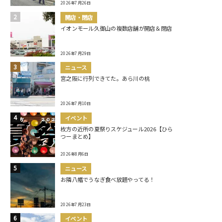
2026年7月26日
開店・閉店
イオンモール久御山の複数店舗が開店＆閉店
2026年7月29日
ニュース
宮之阪に行列できてた。あら川の桃
2026年7月10日
イベント
枚方の近所の夏祭りスケジュール2026【ひら
つーまとめ】
2026年8月6日
ニュース
お隣八幡でうなぎ食べ放題やってる！
2026年7月23日
イベント