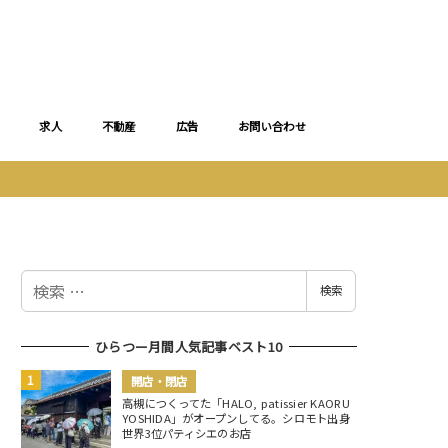
求人
不動産
広告
お問い合わせ
検
検索
索
ひらつー月間人気記事ベスト10
開店・閉店
高槻につくってた「HALO, patissier KAORU
YOSHIDA」がオープンしてる。シロモト出身
世界3位パティシエのお店