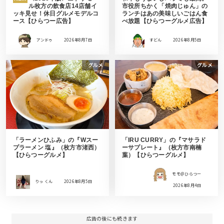
ル枚方の飲食店14店舗イ
市役所ちかく「焼肉じゅん」の
ッキ見せ！休日グルメモデルコ
ランチはあの美味しいごはん食
ース【ひらつー広告】
べ放題【ひらつーグルメ広告】
アンドゥ
2026年8月7日
すどん
2026年8月5日
グルメ
グルメ
「ラーメンひふみ」の『Wスー
「IRU CURRY」の『マサラド
プラーメン 塩』（枚方市渚西）
ーサプレート』（枚方市南楠
【ひらつーグルメ】
葉）【ひらつーグルメ】
モモ＠ひらつー
りっ くん
2026年8月5日
2026年8月4日
広告の後にも続きます