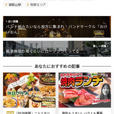
御殿山駅
牧野エリア
古い投稿
バンド組みたいなら枚方に集まれ！バンドサークル「おけ
いおん」…
新しい投稿
楠葉病院の隣ぐらいにローソンつくってる
あなたにおすすめの記事
グルメ
グルメ
〈2026年版〉ニトリモー
和牛もうまいしハラミも最高。
NEW