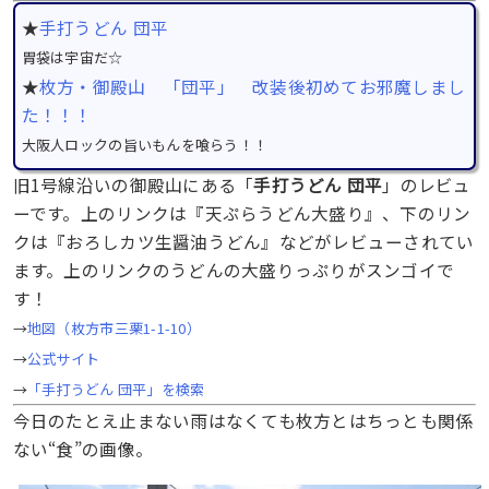
★
手打うどん 団平
胃袋は宇宙だ☆
★
枚方・御殿山 「団平」 改装後初めてお邪魔しまし
た！！！
大阪人ロックの旨いもんを喰らう！！
旧1号線沿いの御殿山にある「
手打うどん 団平
」のレビュ
ーです。上のリンクは『天ぷらうどん大盛り』、下のリン
クは『おろしカツ生醤油うどん』などがレビューされてい
ます。上のリンクのうどんの大盛りっぷりがスンゴイで
す！
→
地図（枚方市三栗1-1-10）
→
公式サイト
→
「手打うどん 団平」を検索
今日のたとえ止まない雨はなくても枚方とはちっとも関係
ない“食”の画像。