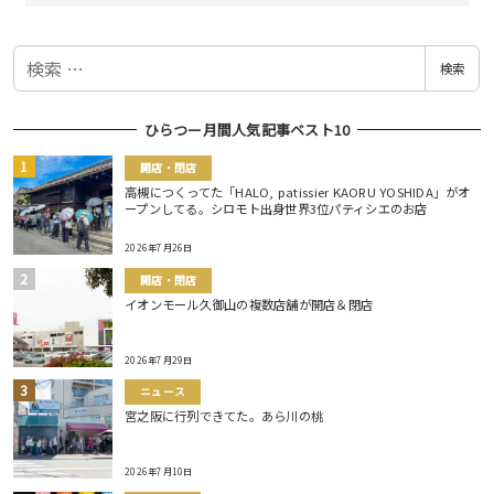
検
検索
索
ひらつー月間人気記事ベスト10
開店・閉店
高槻につくってた「HALO, patissier KAORU YOSHIDA」がオ
ープンしてる。シロモト出身世界3位パティシエのお店
2026年7月26日
開店・閉店
イオンモール久御山の複数店舗が開店＆閉店
2026年7月29日
ニュース
宮之阪に行列できてた。あら川の桃
2026年7月10日