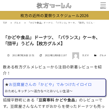
MENU
枚方の近所の夏祭りスケジュール2026
TOP
グルメ
「かどや食品」ドーナツ、「バランス」ケーキ、「団平」うどん【枚方グルメ】
「かどや食品」ドーナツ、「バランス」ケーキ、
「団平」うどん【枚方グルメ】
著者
投稿日
更新日
カテゴリー
2011年7月26日 13:51
2022年11月8日 11:07
カズマ
グルメ
数ある枚方グルメレビューから注目の新着レビューを紹
介！
★
お豆腐屋さんの「かどや」でみつけたイロイロ
おためしキッチン～活力なべとおいしい生活～
招提平野町にある「
豆腐専科 かどや食品
」のレビューで
す。豆腐屋さんなんですがおからを使ったドーナツも売っ