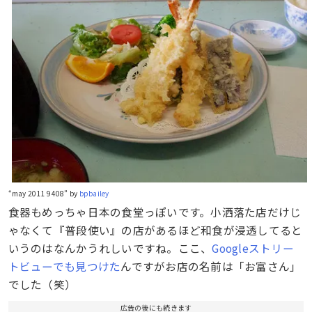
“may 2011 9408” by
bpbailey
食器もめっちゃ日本の食堂っぽいです。小洒落た店だけじ
ゃなくて『普段使い』の店があるほど和食が浸透してると
いうのはなんかうれしいですね。ここ、
Googleストリー
トビューでも見つけた
んですがお店の名前は「お富さん」
でした（笑）
広告の後にも続きます