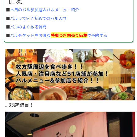
【目次】
■
本日のバル参加店＆バルメニュー紹介
■
バルって何？初めてのバル入門
■
バルのよくある質問
■
バルチケットをお得な
特典つき前売り価格
で予約する
↓33店舗目！