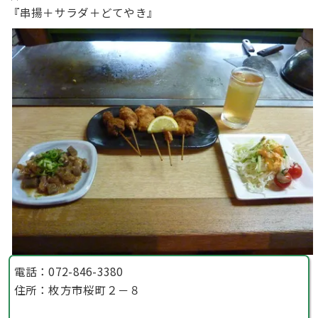
『串揚＋サラダ＋どてやき』
電話：072-846-3380
住所：枚方市桜町２－８