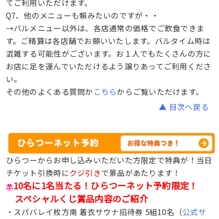
てご利用いただけます。
Q7、他のメニューも頼みたいのですが・・
→バルメニュー以外は、各店通常の価格でご飲食できま
す。ご精算は各店舗でお願いいたします。バルタイム時は
混雑する可能性がございます。お１人でもたくさんの方に
お店に足を運んでいただけるよう譲りあってご利用くださ
い。
その他のよくある質問か
こちら
からご覧いただけます。
▲ 目次へ戻る
ひらつーからお申し込みいただいた方限定で特典が！当日
チケット引換時に
クジ引き
で景品があたります！
10名に1名当たる！ひらつーネット予約限定！
スペシャルくじ賞品内容のご紹介
・スパバレイ枚方南 着衣サウナ招待券 5組10名（
公式サ