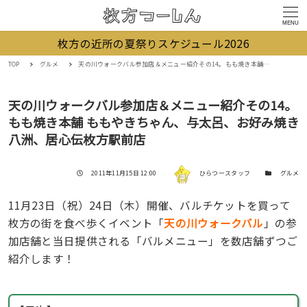
MENU
枚方の近所の夏祭りスケジュール2026
TOP
グルメ
天の川ウォークバル参加店＆メニュー紹介その14。もも焼き本舗 ももやきちゃん、与太呂、お好み焼き 八洲、居心伝枚方駅前店
天の川ウォークバル参加店＆メニュー紹介その14。
もも焼き本舗 ももやきちゃん、与太呂、お好み焼き
八洲、居心伝枚方駅前店
著者
投稿日
カテゴリー
2011年11月15日 12:00
ひらつースタッフ
グルメ
11月23日（祝）24日（木）開催、バルチケットを買って
枚方の街を食べ歩くイベント「
天の川ウォークバル
」の参
加店舗と当日提供される「バルメニュー」を数店舗ずつご
紹介します！