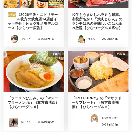
〈2026年版〉ニトリモー
和牛もうまいしハラミも最高。
NEW
ル枚方の飲食店14店舗イ
市役所ちかく「焼肉じゅん」の
ッキ見せ！休日グルメモデルコ
ランチはあの美味しいごはん食
ース【ひらつー広告】
べ放題【ひらつーグルメ広告】
アンドゥ
2026年8月7日
すどん
2026年8月5日
グルメ
グルメ
「ラーメンひふみ」の『Wスー
「IRU CURRY」の『マサラド
プラーメン 塩』（枚方市渚西）
ーサプレート』（枚方市南楠
【ひらつーグルメ】
葉）【ひらつーグルメ】
モモ＠ひらつー
りっ くん
2026年8月5日
2026年8月4日