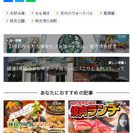
お好み焼
もも焼き
天の川ウォークバル
居酒屋
枚方公園
枚方市三矢町
古い投稿
【PR】ひらかた多文化フェスティバル、枚方市民狂言
新しい投稿
国道1号線のドンキホーテ向かいに「こりとるPLUS」って
マッ…
あなたにおすすめの記事
グルメ
グルメ