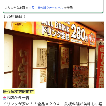
より大きな地図で
京阪 天の川ウォークバル
を表示
↓36店舗目！
居心伝枚方駅前店
お店から一言
ドリンクが安い！！全品￥２９４－鉄板料理が美味しい居