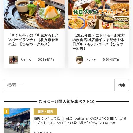
「さくら亭」の『和風おろしハ
〈2026年版〉ニトリモール枚方
ンバーグランチ』（枚方市香里
の飲食店14店舗イッキ見せ！休
ケ丘）【ひらつーグルメ】
日グルメモデルコース【ひらつ
ー広告】
りっ くん
2026年8月7日
アンドゥ
2026年8月7日
検
検索
索
ひらつー月間人気記事ベスト10
開店・閉店
高槻につくってた「HALO, patissier KAORU YOSHIDA」がオ
ープンしてる。シロモト出身世界3位パティシエのお店