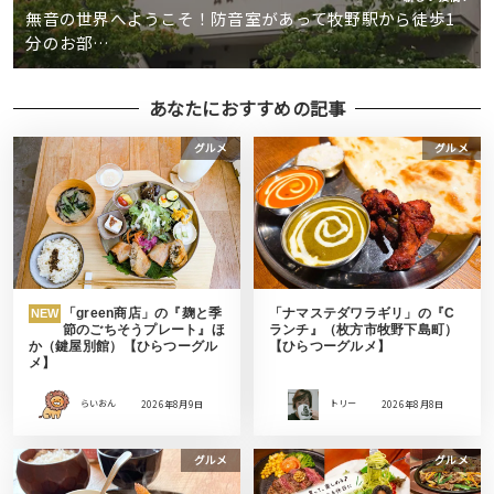
無音の世界へようこそ！防音室があって牧野駅から徒歩1
分のお部…
あなたにおすすめの記事
グルメ
グルメ
「green商店」の『麹と季
「ナマステダワラギリ」の『C
NEW
節のごちそうプレート』ほ
ランチ』（枚方市牧野下島町）
か（鍵屋別館）【ひらつーグル
【ひらつーグルメ】
メ】
らいおん
2026年8月9日
トリー
2026年8月8日
グルメ
グルメ