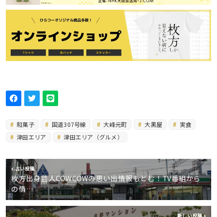
和菓子
国道307号線
大峰元町
大黒屋
実食
津田エリア
津田エリア（グルメ）
古い投稿
枚方出身芸人COWCOWの思い出情報もとむ！TV番組から
の情…
新しい投稿