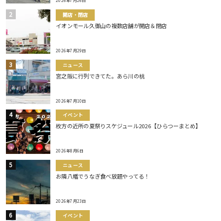
2026年7月26日
開店・閉店
イオンモール久御山の複数店舗が開店＆閉店
2026年7月29日
ニュース
宮之阪に行列できてた。あら川の桃
2026年7月10日
イベント
枚方の近所の夏祭りスケジュール2026【ひらつーまとめ】
2026年8月6日
ニュース
お隣八幡でうなぎ食べ放題やってる！
2026年7月23日
イベント