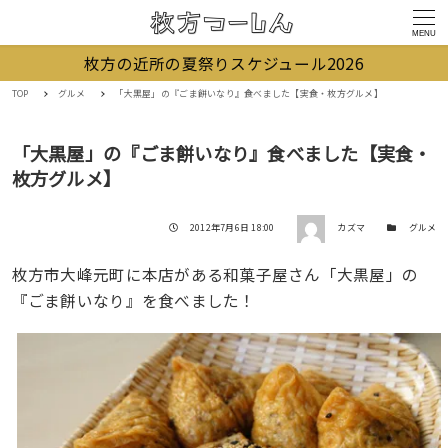
MENU
枚方の近所の夏祭りスケジュール2026
TOP
グルメ
「大黒屋」の『ごま餅いなり』食べました【実食・枚方グルメ】
「大黒屋」の『ごま餅いなり』食べました【実食・
枚方グルメ】
著者
投稿日
カテゴリー
2012年7月6日 18:00
カズマ
グルメ
枚方市大峰元町に本店がある和菓子屋さん「大黒屋」の
『ごま餅いなり』を食べました！