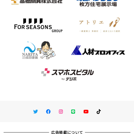
Twitter
Facebook
Instagram
LINE
You Tube
TikTok
広告掲載について