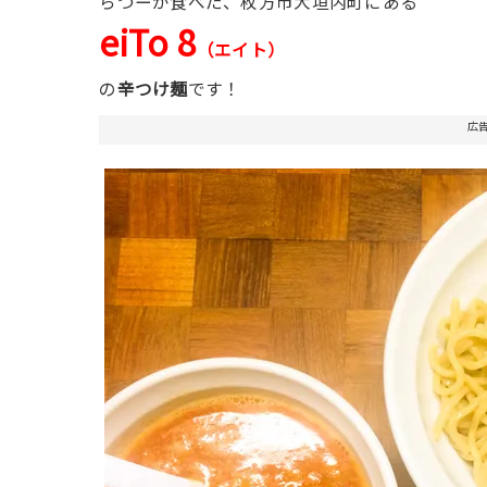
らつーが食べた、枚方市大垣内町にある
eiTo 8
（エイト）
の
辛つけ麺
です！
広