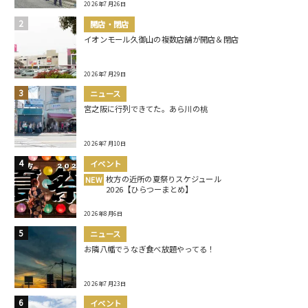
2026年7月26日
開店・閉店
イオンモール久御山の複数店舗が開店＆閉店
2026年7月29日
ニュース
宮之阪に行列できてた。あら川の桃
2026年7月10日
イベント
枚方の近所の夏祭りスケジュール
NEW
2026【ひらつーまとめ】
2026年8月6日
ニュース
お隣八幡でうなぎ食べ放題やってる！
2026年7月23日
イベント