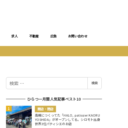
求人
不動産
広告
お問い合わせ
検
検索
索
ひらつー月間人気記事ベスト10
開店・閉店
高槻につくってた「HALO, patissier KAORU
YOSHIDA」がオープンしてる。シロモト出身
世界3位パティシエのお店