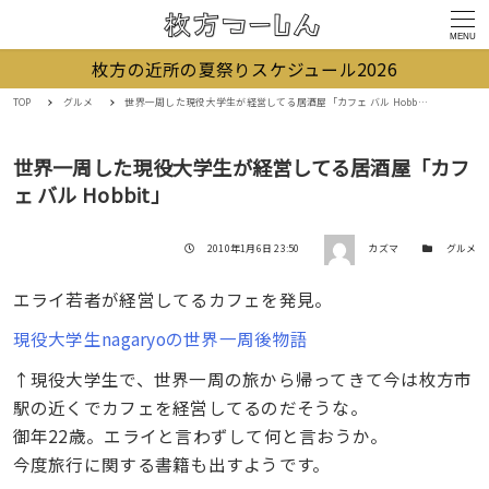
MENU
枚方の近所の夏祭りスケジュール2026
TOP
グルメ
世界一周した現役大学生が経営してる居酒屋「カフェ バル Hobbit」
世界一周した現役大学生が経営してる居酒屋「カフ
ェ バル Hobbit」
著者
投稿日
カテゴリー
2010年1月6日 23:50
カズマ
グルメ
エライ若者が経営してるカフェを発見。
現役大学生nagaryoの世界一周後物語
↑現役大学生で、世界一周の旅から帰ってきて今は枚方市
駅の近くでカフェを経営してるのだそうな。
御年22歳。エライと言わずして何と言おうか。
今度旅行に関する書籍も出すようです。