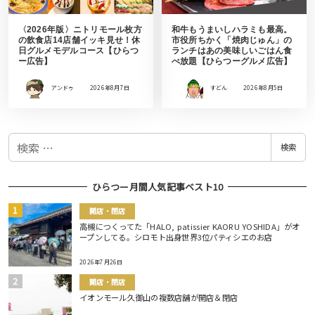
〈2026年版〉ニトリモール枚方
和牛もうまいしハラミも最高。
の飲食店14店舗イッキ見せ！休
市役所ちかく「焼肉じゅん」の
日グルメモデルコース【ひらつ
ランチはあの美味しいごはん食
ー広告】
べ放題【ひらつーグルメ広告】
アンドゥ
2026年8月7日
すどん
2026年8月5日
検
検索
索
ひらつー月間人気記事ベスト10
開店・閉店
高槻につくってた「HALO, patissier KAORU YOSHIDA」がオ
ープンしてる。シロモト出身世界3位パティシエのお店
2026年7月26日
開店・閉店
イオンモール久御山の複数店舗が開店＆閉店