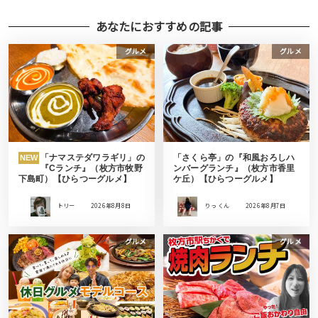
あなたにおすすめの記事
グルメ
グルメ
「ナマステダワラギリ」の
「さくら亭」の『和風おろしハ
NEW
『Cランチ』（枚方市牧野
ンバーグランチ』（枚方市香里
下島町）【ひらつーグルメ】
ケ丘）【ひらつーグルメ】
トリー
2026年8月8日
りっ くん
2026年8月7日
グルメ
グルメ