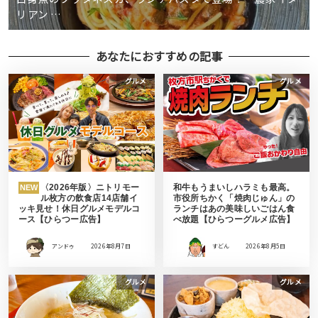
リアン …
あなたにおすすめの記事
グルメ
グルメ
〈2026年版〉ニトリモー
和牛もうまいしハラミも最高。
NEW
ル枚方の飲食店14店舗イ
市役所ちかく「焼肉じゅん」の
ッキ見せ！休日グルメモデルコ
ランチはあの美味しいごはん食
ース【ひらつー広告】
べ放題【ひらつーグルメ広告】
アンドゥ
2026年8月7日
すどん
2026年8月5日
グルメ
グルメ