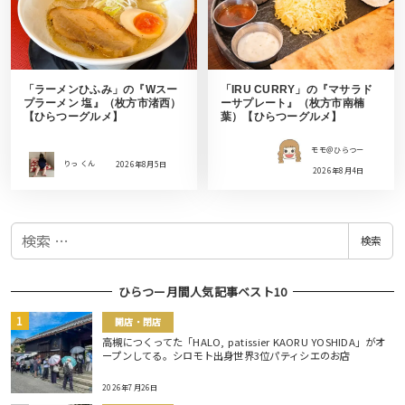
「ラーメンひふみ」の『Wスー
「IRU CURRY」の『マサラド
プラーメン 塩』（枚方市渚西）
ーサプレート』（枚方市南楠
【ひらつーグルメ】
葉）【ひらつーグルメ】
モモ＠ひらつー
りっ くん
2026年8月5日
2026年8月4日
検
検索
索
ひらつー月間人気記事ベスト10
開店・閉店
高槻につくってた「HALO, patissier KAORU YOSHIDA」がオ
ープンしてる。シロモト出身世界3位パティシエのお店
2026年7月26日