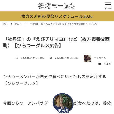
MENU
枚方の近所の夏祭りスケジュール2026
TOP
グルメ
「牡丹江」の『えびチリマヨ』など（枚方市養父西町）【ひらつーグルメ広告】
「牡丹江」の『えびチリマヨ』など（枚方市養父西
町）【ひらつーグルメ広告】
著者
投稿日
更新日
2025年9月24日 10:00
2025年9月25日 11:58
もっちもち
カテゴリー
グルメ
ひらつーメンバーが自分で食べにいったお店を紹介する
【ひらつーグルメ】
今回ひらつーアンバサダー
が食べたのは、養父