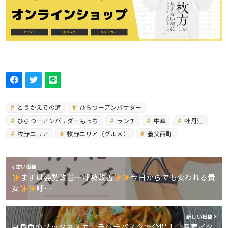
とうかえでの道
ひらつーアンバサダー
ひらつーアンバサダーもっち
ランチ
中華
牡丹江
牧野エリア
牧野エリア（グルメ）
養父西町
古い投稿
まずは姿勢改善～呼吸改善
今日からでも変われる貴
女
呼…
新しい投稿
白身魚のプッタネスカ、ランチパスタで登場！ 農家イタ