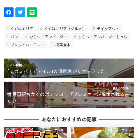
くずはエリア
くずはエリア（グルメ）
テイクアウト
パン
ひらつーアンバサダー
ひらつーアンバサダーもっち
ブレッドハーモニー
楠葉並木
古い投稿
｢テガミバチ｣｢アイル｣の漫画家がくずモきてた
新しい投稿
香里園駅ちかくのパチンコ店「プレミオ」が解体されるみ
たい
あなたにおすすめの記事
グルメ
グルメ