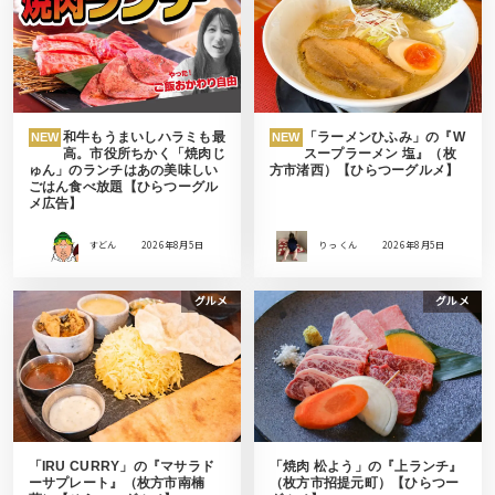
和牛もうまいしハラミも最
「ラーメンひふみ」の『W
NEW
NEW
高。市役所ちかく「焼肉じ
スープラーメン 塩』（枚
ゅん」のランチはあの美味しい
方市渚西）【ひらつーグルメ】
ごはん食べ放題【ひらつーグル
メ広告】
すどん
2026年8月5日
りっ くん
2026年8月5日
グルメ
グルメ
「IRU CURRY」の『マサラド
「焼肉 松よう」の『上ランチ』
ーサプレート』（枚方市南楠
（枚方市招提元町）【ひらつー