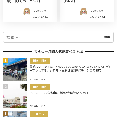
葉）【ひらつーグルメ】
グルメ】
モモ＠ひらつー
モモ＠ひらつー
2026年8月4日
2026年8月3日
検
検索
索
ひらつー月間人気記事ベスト10
開店・閉店
高槻につくってた「HALO, patissier KAORU YOSHIDA」がオ
ープンしてる。シロモト出身世界3位パティシエのお店
2026年7月26日
開店・閉店
イオンモール久御山の複数店舗が開店＆閉店
2026年7月29日
ニュース