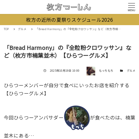
MENU
枚方の近所の夏祭りスケジュール2026
TOP
グルメ
「Bread Harmony」の『全粒粉クロワッサン』など（枚方市楠葉並木）【ひらつーグルメ】
「Bread Harmony」の『全粒粉クロワッサン』な
ど（枚方市楠葉並木）【ひらつーグルメ】
著者
投稿日
カテゴリー
2025年10月19日 10:00
もっちもち
グルメ
ひらつーメンバーが自分で食べにいったお店を紹介する
【ひらつーグルメ】
今回ひらつーアンバサダー
が食べたのは、楠葉
並木にある…