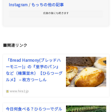
Instagram
/
もっちの他の記事
広告の後にも続きます
■関連リンク
「Bread Harmony(ブレッドハ
ーモニー)」の『里芋のパン』
など（楠葉並木）【ひらつーグ
ルメ】 – 枚方つーしん
www.hira2.jp
今日何食べる？ひらつーでグル