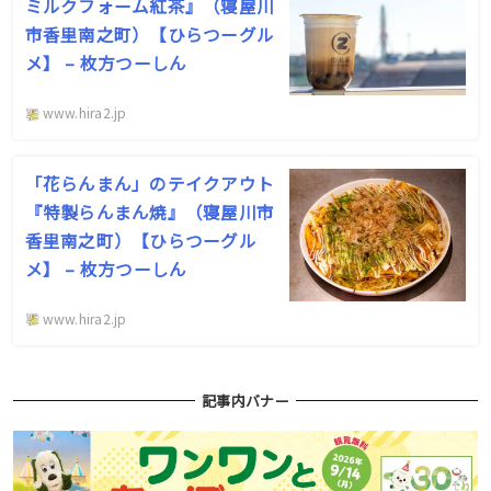
ミルクフォーム紅茶』（寝屋川
市香里南之町）【ひらつーグル
メ】 – 枚方つーしん
www.hira2.jp
「花らんまん」のテイクアウト
『特製らんまん焼』（寝屋川市
香里南之町）【ひらつーグル
メ】 – 枚方つーしん
www.hira2.jp
記事内バナー