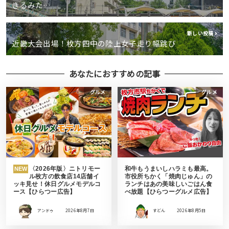
きるみた…
新しい投稿
近畿大会出場！枚方四中の陸上女子走り幅跳び
あなたにおすすめの記事
グルメ
グルメ
〈2026年版〉ニトリモー
和牛もうまいしハラミも最高。
NEW
ル枚方の飲食店14店舗イ
市役所ちかく「焼肉じゅん」の
ッキ見せ！休日グルメモデルコ
ランチはあの美味しいごはん食
ース【ひらつー広告】
べ放題【ひらつーグルメ広告】
アンドゥ
2026年8月7日
すどん
2026年8月5日