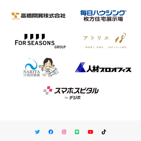
Twitter
Facebook
Instagram
LINE
You Tube
TikTok