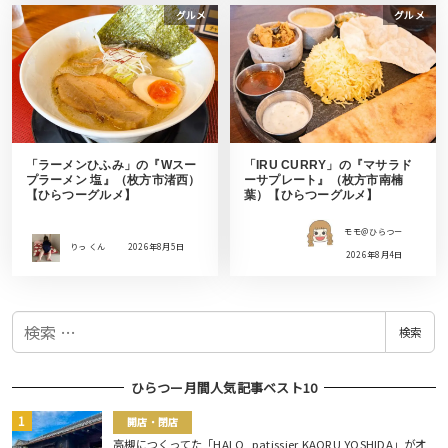
グルメ
グルメ
「ラーメンひふみ」の『Wスー
「IRU CURRY」の『マサラド
プラーメン 塩』（枚方市渚西）
ーサプレート』（枚方市南楠
【ひらつーグルメ】
葉）【ひらつーグルメ】
モモ＠ひらつー
りっ くん
2026年8月5日
2026年8月4日
検
検索
索
ひらつー月間人気記事ベスト10
開店・閉店
高槻につくってた「HALO, patissier KAORU YOSHIDA」がオ