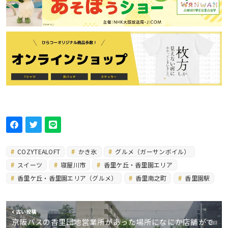
COZYTEALOFT
かき氷
グルメ（ガーサンボイル）
スイーツ
寝屋川市
香里ケ丘・香里園エリア
香里ケ丘・香里園エリア（グルメ）
香里南之町
香里園駅
古い投稿
京阪バスの香里団地営業所があった場所になにか店舗がで