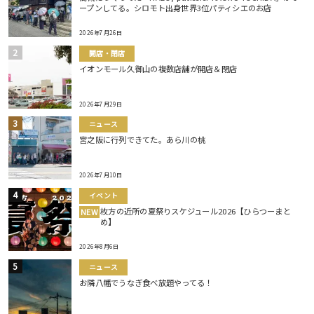
ープンしてる。シロモト出身世界3位パティシエのお店
2026年7月26日
開店・閉店
イオンモール久御山の複数店舗が開店＆閉店
2026年7月29日
ニュース
宮之阪に行列できてた。あら川の桃
2026年7月10日
イベント
枚方の近所の夏祭りスケジュール2026【ひらつーまと
NEW
め】
2026年8月6日
ニュース
お隣八幡でうなぎ食べ放題やってる！