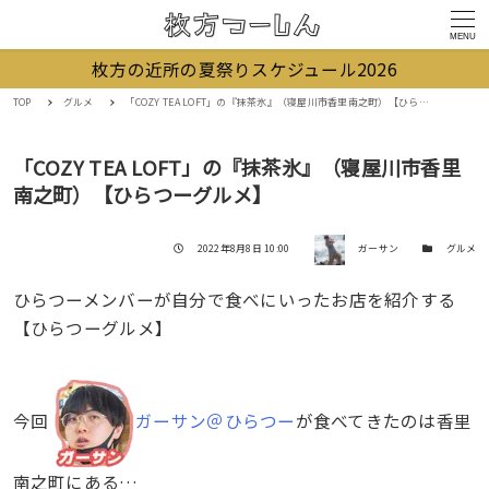
MENU
枚方の近所の夏祭りスケジュール2026
TOP
グルメ
「COZY TEA LOFT」の『抹茶氷』（寝屋川市香里南之町）【ひらつーグルメ】
「COZY TEA LOFT」の『抹茶氷』（寝屋川市香里
南之町）【ひらつーグルメ】
著者
投稿日
カテゴリー
2022年8月8日 10:00
ガーサン
グルメ
ひらつーメンバーが自分で食べにいったお店を紹介する
【ひらつーグルメ】
今回
ガーサン＠ひらつー
が食べてきたのは香里
南之町にある…