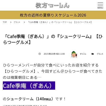
MENU
枚方の近所の夏祭りスケジュール2026
TOP
グルメ
「Cafe季庵（ぎあん）」の『シュークリーム』【ひらつーグルメ】
「Cafe季庵（ぎあん）」の『シュークリーム』【ひ
らつーグルメ】
著者
投稿日
カテゴリー
2015年10月4日 11:00
すどん
グルメ
ひらつーメンバーが自分で食べにいったお店を紹介する
【ひらつーグルメ】、今回すどん＠ひらつーが食べてきた
のは楠葉朝日にある…
Cafe季庵（ぎあん）
140
の
シュークリーム（
）
です！
円税込