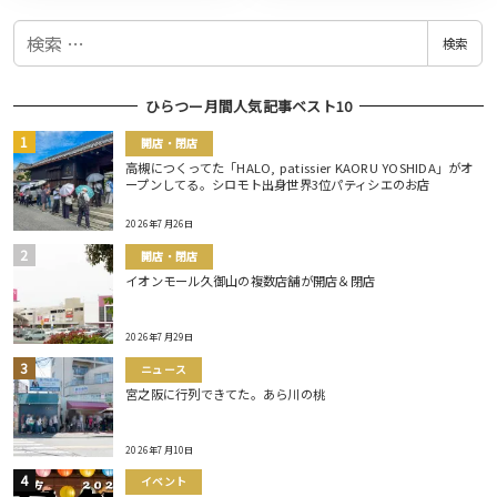
検
検索
索
ひらつー月間人気記事ベスト10
開店・閉店
高槻につくってた「HALO, patissier KAORU YOSHIDA」がオ
ープンしてる。シロモト出身世界3位パティシエのお店
2026年7月26日
開店・閉店
イオンモール久御山の複数店舗が開店＆閉店
2026年7月29日
ニュース
宮之阪に行列できてた。あら川の桃
2026年7月10日
イベント