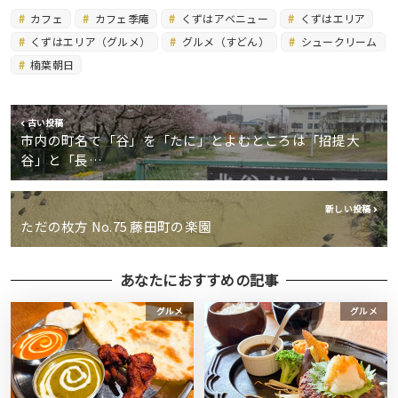
カフェ
カフェ季庵
くずはアベニュー
くずはエリア
くずはエリア（グルメ）
グルメ（すどん）
シュークリーム
楠葉朝日
古い投稿
市内の町名で「谷」を「たに」とよむところは「招提大
谷」と「長…
新しい投稿
ただの枚方 No.75 藤田町の楽園
あなたにおすすめの記事
グルメ
グルメ