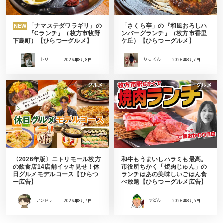
「ナマステダワラギリ」の
「さくら亭」の『和風おろしハ
NEW
『Cランチ』（枚方市牧野
ンバーグランチ』（枚方市香里
下島町）【ひらつーグルメ】
ケ丘）【ひらつーグルメ】
トリー
2026年8月8日
りっ くん
2026年8月7日
グルメ
グルメ
〈2026年版〉ニトリモール枚方
和牛もうまいしハラミも最高。
の飲食店14店舗イッキ見せ！休
市役所ちかく「焼肉じゅん」の
日グルメモデルコース【ひらつ
ランチはあの美味しいごはん食
ー広告】
べ放題【ひらつーグルメ広告】
アンドゥ
2026年8月7日
すどん
2026年8月5日