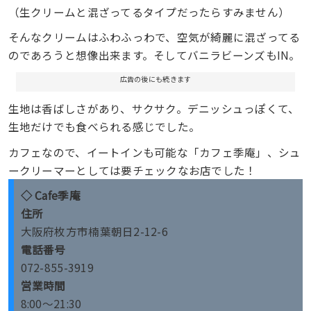
（生クリームと混ざってるタイプだったらすみません）
そんなクリームはふわふっわで、空気が綺麗に混ざってる
のであろうと想像出来ます。そしてバニラビーンズもIN。
広告の後にも続きます
生地は香ばしさがあり、サクサク。デニッシュっぽくて、
生地だけでも食べられる感じでした。
カフェなので、イートインも可能な「カフェ季庵」、シュ
ークリーマーとしては要チェックなお店でした！
◇
Cafe季庵
住所
大阪府枚方市楠葉朝日2-12-6
電話番号
072-855-3919
営業時間
8:00～21:30