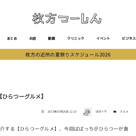
まとめ
お店
動画
クリニック
イベント
ビジネス
枚方の近所の夏祭りスケジュール2026
】
【ひらつーグルメ】
著者
投稿日
カテゴリー
2015年10月26日 12:23
ばばっち
グルメ
紹介する【ひらつーグルメ】、今回ばばっち＠ひらつーが食