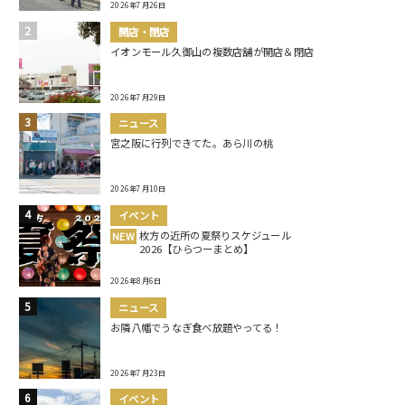
2026年7月26日
開店・閉店
イオンモール久御山の複数店舗が開店＆閉店
2026年7月29日
ニュース
宮之阪に行列できてた。あら川の桃
2026年7月10日
イベント
枚方の近所の夏祭りスケジュール
NEW
2026【ひらつーまとめ】
2026年8月6日
ニュース
お隣八幡でうなぎ食べ放題やってる！
2026年7月23日
イベント