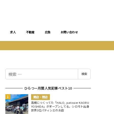
求人
不動産
広告
お問い合わせ
検
検索
索
ひらつー月間人気記事ベスト10
開店・閉店
高槻につくってた「HALO, patissier KAORU
YOSHIDA」がオープンしてる。シロモト出身
世界3位パティシエのお店