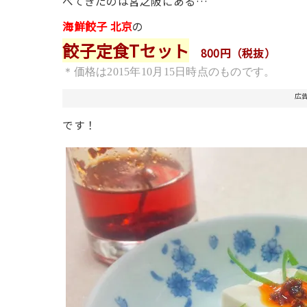
べてきたのは宮之阪にある…
海鮮餃子 北京
の
餃子定食Tセット
800円（税抜）
＊価格は2015年10月15日時点のものです。
広
です！