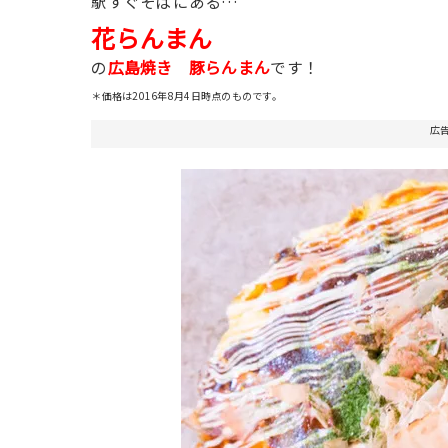
駅すぐそばにある…
花らんまん
広島焼き 豚らんまん
の
です！
＊価格は2016年8月4日時点のものです。
広