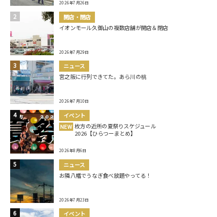
2026年7月26日
開店・閉店
イオンモール久御山の複数店舗が開店＆閉店
2026年7月29日
ニュース
宮之阪に行列できてた。あら川の桃
2026年7月10日
イベント
枚方の近所の夏祭りスケジュール
NEW
2026【ひらつーまとめ】
2026年8月6日
ニュース
お隣八幡でうなぎ食べ放題やってる！
2026年7月23日
イベント