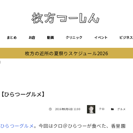
まとめ
お店
動画
クリニック
イベント
ビジネス
枚方の近所の夏祭りスケジュール2026
】
【ひらつーグルメ】
著者
投稿日
カテゴリー
2016年8月6日 11:00
クロ
グルメ
る
ひらつーグルメ
。今回はクロ＠ひらつーが食べた、香里園