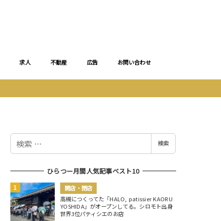
求人
不動産
広告
お問い合わせ
検
検索
索
ひらつー月間人気記事ベスト10
開店・閉店
高槻につくってた「HALO, patissier KAORU
YOSHIDA」がオープンしてる。シロモト出身
世界3位パティシエのお店