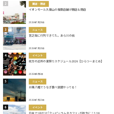
開店・閉店
イオンモール久御山の複数店舗が開店＆閉店
2026年7月29日
ニュース
宮之阪に行列できてた。あら川の桃
2026年7月10日
イベント
枚方の近所の夏祭りスケジュール2026【ひらつーまとめ】
2026年8月6日
ニュース
お隣八幡でうなぎ食べ放題やってる！
2026年7月23日
イベント
日本で1台だけ｢クッピーラムネカフェ｣が枚方に！7/18