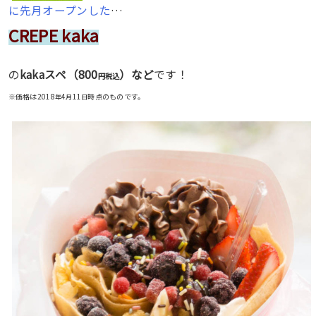
に先月オープンした
…
CREPE kaka
800
の
kakaスペ（
）など
です！
円税込
※価格は2018
4
11
時点のものです。
年
月
日