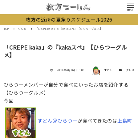
MENU
枚方の近所の夏祭りスケジュール2026
TOP
グルメ
「CREPE kaka」の『kakaスペ』【ひらつーグルメ】
「CREPE kaka」の『kakaスペ』【ひらつーグル
メ】
著者
投稿日
カテゴリー
2018年4月16日 11:00
すどん
グルメ
ひらつーメンバーが自分で食べにいったお店を紹介する
【ひらつーグルメ】
今回
すどん＠ひらつー
が食べてきたのは
上島町