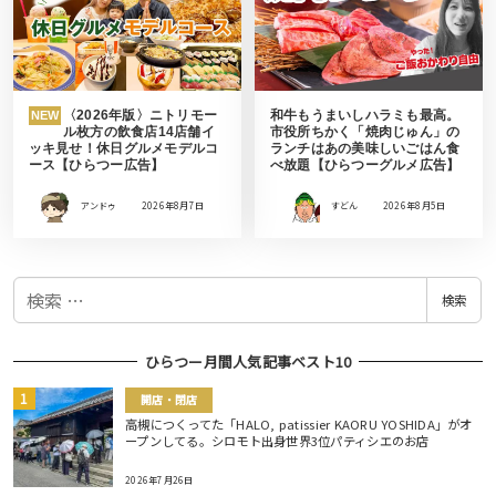
〈2026年版〉ニトリモー
和牛もうまいしハラミも最高。
NEW
ル枚方の飲食店14店舗イ
市役所ちかく「焼肉じゅん」の
ッキ見せ！休日グルメモデルコ
ランチはあの美味しいごはん食
ース【ひらつー広告】
べ放題【ひらつーグルメ広告】
アンドゥ
2026年8月7日
すどん
2026年8月5日
検
検索
索
ひらつー月間人気記事ベスト10
開店・閉店
高槻につくってた「HALO, patissier KAORU YOSHIDA」がオ
ープンしてる。シロモト出身世界3位パティシエのお店
2026年7月26日