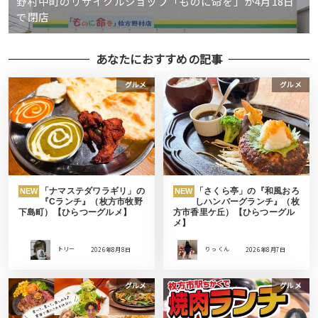
野村中町のリサイクルショップ「ものに命を」が4月18日
で閉店
あなたにおすすめの記事
グルメ
グルメ
「ナマステダワラギリ」の
「さくら亭」の『和風おろ
NEW
NEW
『Cランチ』（枚方市牧野
しハンバーグランチ』（枚
下島町）【ひらつーグルメ】
方市香里ケ丘）【ひらつーグル
メ】
トリー
2026年8月8日
りっ くん
2026年8月7日
グルメ
グルメ