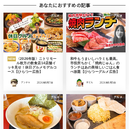
あなたにおすすめの記事
グルメ
グルメ
〈2026年版〉ニトリモー
和牛もうまいしハラミも最高。
NEW
ル枚方の飲食店14店舗イ
市役所ちかく「焼肉じゅん」の
ッキ見せ！休日グルメモデルコ
ランチはあの美味しいごはん食
ース【ひらつー広告】
べ放題【ひらつーグルメ広告】
アンドゥ
2026年8月7日
すどん
2026年8月5日
グルメ
グルメ